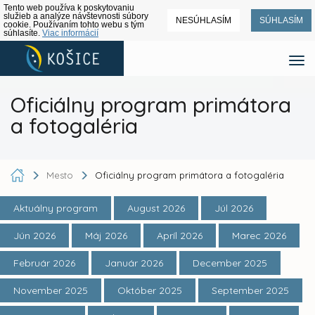
Tento web používa k poskytovaniu
služieb a analýze návštevnosti súbory
NESÚHLASÍM
SÚHLASÍM
cookie. Používaním tohto webu s tým
súhlasíte.
Viac informácií
Oficiálny program primátora
a fotogaléria
Mesto
Oficiálny program primátora a fotogaléria
Aktuálny program
August 2026
Júl 2026
Jún 2026
Máj 2026
Apríl 2026
Marec 2026
Február 2026
Január 2026
December 2025
November 2025
Október 2025
September 2025