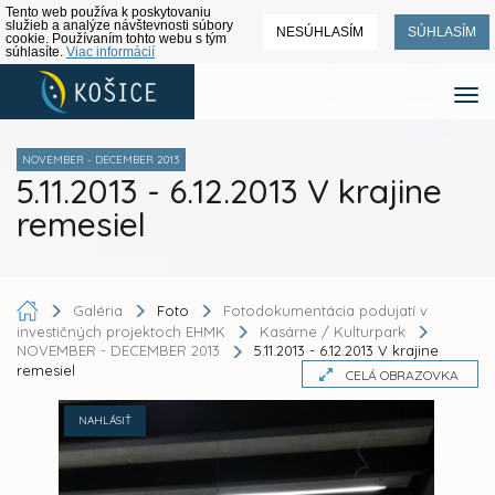
Tento web používa k poskytovaniu
služieb a analýze návštevnosti súbory
NESÚHLASÍM
SÚHLASÍM
cookie. Používaním tohto webu s tým
súhlasíte.
Viac informácií
NOVEMBER - DECEMBER 2013
5.11.2013 - 6.12.2013 V krajine
remesiel
Galéria
Foto
Fotodokumentácia podujatí v
investičných projektoch EHMK
Kasárne / Kulturpark
NOVEMBER - DECEMBER 2013
5.11.2013 - 6.12.2013 V krajine
remesiel
CELÁ OBRAZOVKA
NAHLÁSIŤ