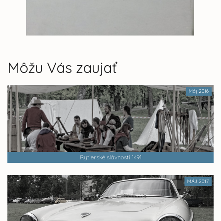
Môžu Vás zaujať
Máj 2016
Rytierské slávnosti 1491
MÁJ 2017