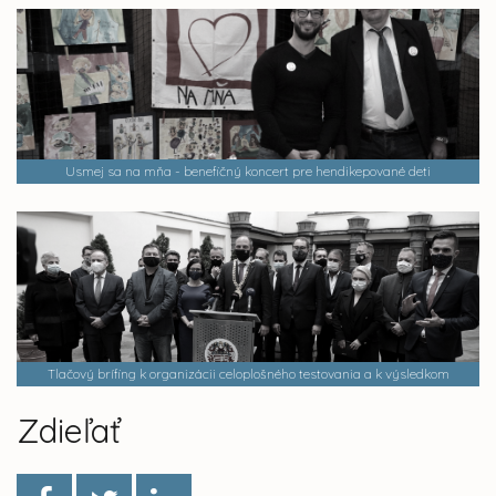
Usmej sa na mňa - benefičný koncert pre hendikepované deti
Tlačový brífing k organizácii celoplošného testovania a k výsledkom
Zdieľať