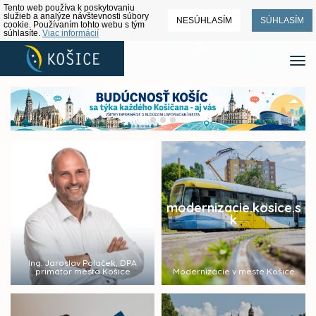
Tento web používa k poskytovaniu
služieb a analýze návštevnosti súbory
NESÚHLASÍM
SÚHLASÍM
cookie. Používaním tohto webu s tým
súhlasíte.
Viac informácií
modernizacie.kosice.s
k
Ing. Jaroslav Polaček, DPA
primátor mesta Košice
Modernizácie v meste Košice