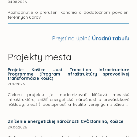
04.08.2026
Rozhodnutie o prerušení konania o dodatočnom povolení
terénnych úprav
Prejsť na úplnú
Úradnú tabuľu
Projekty mesta
Projekt: Košice Just Transition Infrastructure
Programme (Program infraštruktúry spravodlivej
transformácie Košíc)
21.07.2026
Cieľom projektu je modernizovať kľúčovú mestskú
infraštruktúru, znížiť energetickú náročnosť a prevádzkové
náklady, zlepšiť dostupnosť a kvalitu verejných služieb a
posilniť klimatickú odolnosť mesta.
Zníženie energetickej náročnosti CVČ Domino, Košice
29.06.2026