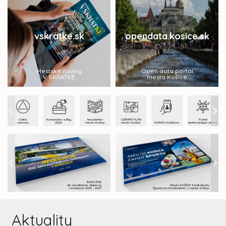
vskratke.sk
opendata.kosice.sk
Mestské noviny
Open data portál
V SKRATKE
mesta Košice
Civilná
Komunálne voľby
Newsletter
ÚZEMNÝ PLÁN
Portál
ochrana
2026
mesta Košice
mesta Košice
KONTO Košičana
elektronických služieb
INVESTÍCIE
do skvalitnenia dopravy
Mesto KOŠICE fandí športu
v Košiciach 2025 - 2027
Športová infraštruktúra v meste Košice
Aktuality