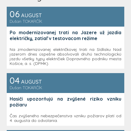
06
AUGUST
Dušan
TOKARČÍK
Po modernizovanej trati na Jazere už jazdia
električky, zatiaľ v testovacom režime
Na zmodernizovanej električkovej trati na Sídlisku Nad
jazerom dnes úspešne absolvovali druhú technologickú
jazdu všetky typy električiek Dopravného podniku mesta
Košice, a. s. (DPMK).
04
AUGUST
Dušan
TOKARČÍK
Hasiči upozorňujú na zvýšené riziko vzniku
požiaru
Čas zvýšeného nebezpečenstva vzniku požiarov platí od
4. augusta do odvolania.