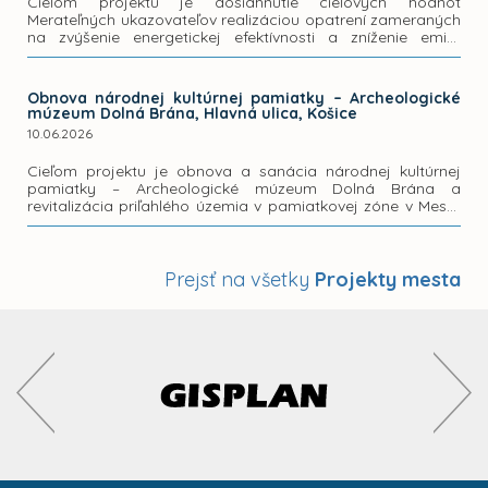
Cieľom projektu je dosiahnutie cieľových hodnôt
Merateľných ukazovateľov realizáciou opatrení zameraných
na zvýšenie energetickej efektívnosti a zníženie emisií
skleníkových plynov verejnej budovy a podpora využívania
energie z obnoviteľných...
Obnova národnej kultúrnej pamiatky – Archeologické
múzeum Dolná Brána, Hlavná ulica, Košice
10.06.2026
Cieľom projektu je obnova a sanácia národnej kultúrnej
pamiatky – Archeologické múzeum Dolná Brána a
revitalizácia priľahlého územia v pamiatkovej zóne v Meste
Košice za účelom zachovania kultúrneho dedičstva.
Prejsť na všetky
Projekty mesta