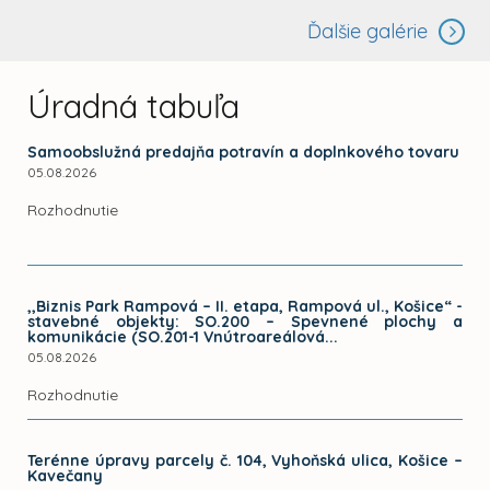
Ďalšie galérie
Úradná tabuľa
Samoobslužná predajňa potravín a doplnkového tovaru
05.08.2026
Rozhodnutie
,,Biznis Park Rampová – II. etapa, Rampová ul., Košice“ -
stavebné objekty: SO.200 – Spevnené plochy a
komunikácie (SO.201-1 Vnútroareálová...
05.08.2026
Rozhodnutie
Terénne úpravy parcely č. 104, Vyhoňská ulica, Košice –
Kavečany