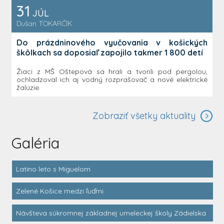
31
JÚL
Dušan
TOKARČÍK
Do prázdninového vyučovania v košických
škôlkach sa doposiaľ zapojilo takmer 1 800 detí
Žiaci z MŠ Oštepová sa hrali a tvorili pod pergolou,
ochladzoval ich aj vodný rozprašovač a nové elektrické
žalúzie.
Zobraziť všetky aktuality
Galéria
Latino leto s Miguelom
Zelené Košice medzi ľuďmi
Návšteva súkromnej základnej umeleckej školy Zádielska