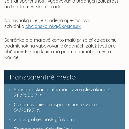
sa transparentnosti vybavovania úradných záležitostí
na tomto mestskom úrade.
Na rovnaký účel je zriadená aj e-mailová
schránka
obcianskalinka@kosice.sk
Schránka a e-mailové konto majú prispieť k zlepšeniu
podmienok na vybavovanie úradných záležitostí pre
občanov. Prístup k nim má priamo primátor mesta
Košice.
Transparentné mesto
Spôsob získania informácií v zmysle zákona č.
211/2000 Z. z.
Oznamovanie protispol. činnosti - Zákon č.
54/2019 Z. z.
Zmluvy, objednávky, faktúry