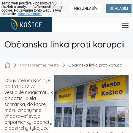
Tento web používa k poskytovaniu
služieb a analýze návštevnosti súbory
NESÚHLASÍM
SÚHLASÍM
cookie. Používaním tohto webu s tým
súhlasíte.
Viac informácií
Občianska linka proti korupcii
Transparentné mesto
Občianska linka proti korupcii
Obyvateľom Košíc je
od 16.1.2012 vo
vestibule magistrátu k
dispozícii biela
schránka, do ktorej
môžu anonymne
vhadzovať svoje
pripomienky, podnety
a postrehy týkajúce