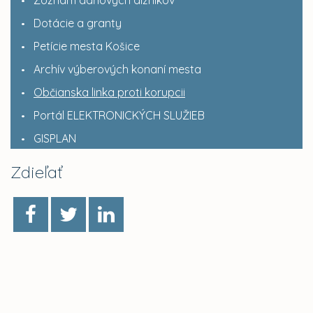
Zoznam daňových dlžníkov
Dotácie a granty
Petície mesta Košice
Archív výberových konaní mesta
Občianska linka proti korupcii
Portál ELEKTRONICKÝCH SLUŽIEB
GISPLAN
Zdieľať