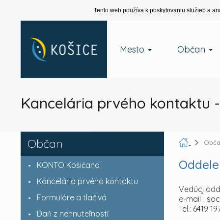
Tento web používa k poskytovaniu služieb a an
Mesto
Občan
Kancelária prvého kontaktu -
Občan
Obč
Oddelen
KONTO Košičana
Kancelária prvého kontaktu
Vedúci odd
*
Formuláre a tlačivá
e-mail
: so
Tel.: 6419 19
Daň z nehnuteľností