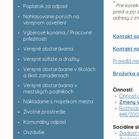
*
Pre korek
Poplatok za odpad
pred a po 
Nahlasovanie porúch na
adresy z i
verejnom osvetlení
Výberové konania / Pracovné
Kontakt na
príležitosti
Verejné obstarávania
Kontakt na
Verejné súťaže a dražby
Pravidlá ri
Verejné obstarávanie v školách
Brožúrka s
a škol. zariadeniach
Verejné obstarávania v
Činnosti:
mestských podnikoch
Činnosť 
Nakladanie s majetkom mesta
Zmeny v
Rozhodov
Životné prostredie
448/2008
Komunálny odpad
Sociálne s
Ovzdušie
Žiadosť 