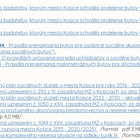
a žiadateľov, ktorým mesto Košice schválilo pridelenie bytov 
a žiadateľov, ktorým mesto Košice schválilo pridelenie bytov 
a žiadateľov, ktorým mesto Košice schválilo pridelenie bytov 
94
- Pravidlá prenajímania bytov pre osobitné sociálne skupin
ania sociálnych bytov“)
1 O pravidlách určovania poradia uchádzačov o sociálne byt
4 - Pravidlá prenajímania malometrážnych bytov pre dôcho
:
ý plán sociálnych služieb v meste Košice pre roky 2016 - 20
ený uznesením č. 292 z XI. zasadnutia MZ v Košiciach, zo dňa 1
ý plán sociálnych služieb mesta Košice 2022 - 2030 – aktual
ený uznesením č. 1050 z XXX. zasadnutia MZ v Košiciach, zo dň
a postupného ukončovania bezdomovectva a riešenie nelegá
ip 4,0 MB/
ená uznesením č. 1049 z XXX. zasadnutia MZ v Košiciach, zo dň
 rozvoja mesta Košice 2015 - 2020 (2025)
/formát pdf 3 M
a komplexného riešenia situácie na sídlisku Luník IX
/formát