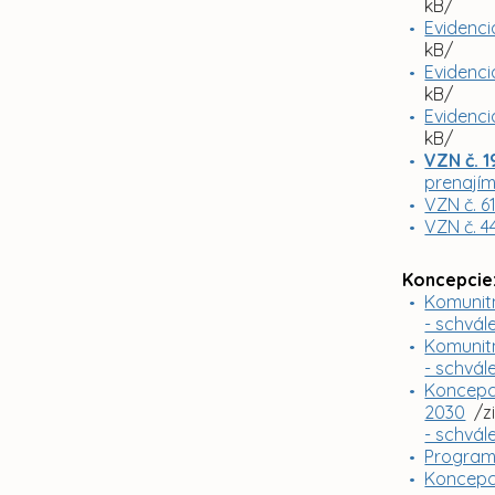
kB/
Evidenci
kB/
Evidenci
kB/
Evidenci
kB/
VZN č. 1
prenajím
VZN č. 6
VZN č. 4
Koncepcie
Komunitn
- schvál
Komunitn
- schvál
Koncepci
2030
/z
- schvál
Program
Koncepci