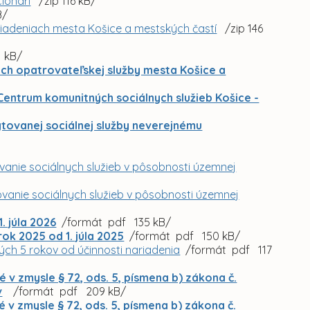
ionári
/zip 116 kB/
B/
riadeniach mesta Košice a mestských častí
/zip 146
 kB/
ach opatrovateľskej služby mesta Košice a
 Centrum komunitných sociálnych služieb Košice -
tovanej sociálnej služby neverejnému
anie sociálnych služieb v pôsobnosti územnej
vanie sociálnych služieb v pôsobnosti územnej
. júla 2026
/formát pdf 135 kB/
ok 2025 od 1. júla 2025
/formát pdf 150 kB/
ých 5 rokov od účinnosti nariadenia
/formát pdf 117
v zmysle § 72, ods. 5, písmena b) zákona č.
v
/formát pdf 209 kB/
v zmysle § 72, ods. 5, písmena b) zákona č.