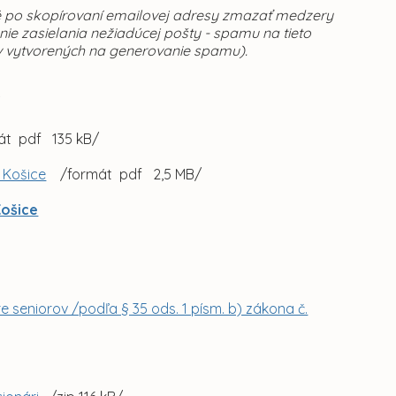
é po skopírovaní emailovej adresy zmazať medzery
 zasielania nežiadúcej pošty - spamu na tieto
v vytvorených na generovanie spamu).
/
t pdf 135 kB/
, Košice
/formát pdf 2,5 MB/
Košice
 seniorov /podľa § 35 ods. 1 písm. b) zákona č.