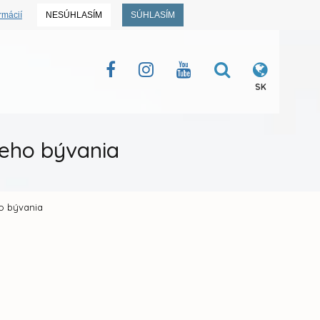
rmácií
NESÚHLASÍM
SÚHLASÍM
SK
neho bývania
ho bývania