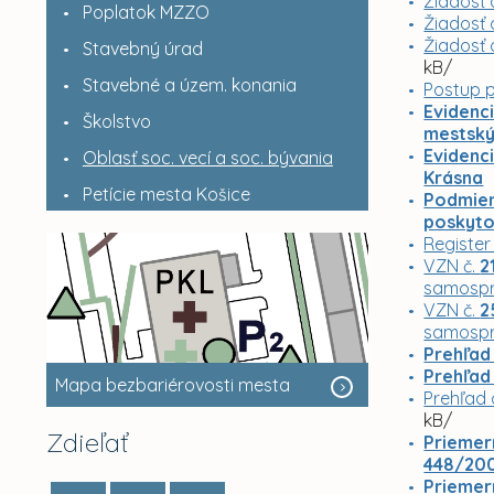
Žiadosť 
Poplatok MZZO
Žiadosť 
Žiadosť 
Stavebný úrad
kB/
Stavebné a územ. konania
Postup p
Evidenc
Školstvo
mestský
Evidenci
Oblasť soc. vecí a soc. bývania
Krásna
Petície mesta Košice
Podmien
poskyto
Register
VZN č.
2
samospr
VZN č.
2
samospr
Prehľad 
Prehľad 
Mapa bezbariérovosti mesta
Prehľad 
kB/
Zdieľať
Priemer
448/2008
Priemer