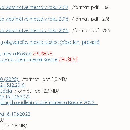
vo vlastníctve mesta v roku 2017
/formát pdf 266
vo vlastníctve mesta v roku 2016
/formát pdf 276
vo vlastníctve mesta v roku 2015
/formát pdf 285
y obyvateľov mesta Košice (ďalej len „pravidlá
y mesta Košice
ZRUŠENÉ
dcov na území mesta Košice
ZRUŠENÉ
20 (2025)
/formát pdf 2,0 MB/
2.-13.12.2019
izácia
/formát pdf 2,3 MB/
a 16.-17.6.2022
lnych osídlení na území mesta Košice 2022 –
a 16.-17.6.2022
B/
 pdf 1,8 MB/