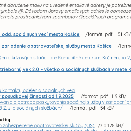
tné doručenie mailu na uvedené emailové adresy je potrebn
symbole @. Dôvodom úpravy emailových adries je obmedzenie
nternetu prostredníctvom spambotov (špeciálnych programo
 odd. sociálnych vecí mesta Košice
/formát pdf 151 kB
 zariadenie opatrovateľskej služby mesta Košice
/formá
ešenia krízových situácií pre Komunitné centrum, Krčméryho 2
trieborný vek 2.0 – všetko o sociálnych službách v mete 
a kontakty odelenia sociálnych vecí
 posudkovej činnosti od 1.9.2025
/formát pdf 119 kB/
anie o potrebe poskytovania sociálnej služby v zariadení pre
 Z. z. o sociálnych službách/
/formát pdf 54 kB/
lužby:
o zabezpečenie opatrovateľskej služby (OS)
/zip 128 kB/