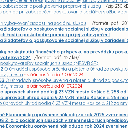
o zabezpečenie poskytovania sociálnej služby v dennom stac
o zabezpečenie poskytovania prepravnej služby
/zip 230 k
o pomoc pri zabezpečení poskytovania sociálnej služby v za
ri vybavovaní žiadosti na sociálnu službu
/formát pdf 281
ia žiadateľov o poskytovanie sociálnej služby v zariadeni
ch častí a poskytnutie pomoci pri jej zabezpečení
a žiadateľov o poskytovanie sociálnej služby v zariadení
ky poskytnutia finančného príspevku na prevádzku posky
vateľovi 2024
/formát pdf 127 kB/
 poskytovateľov sociálnych služieb (MPSVR SR)
12
O úhradách, spôsobe určenia a platenia úhrad za poskytov
ávy mesta
- s účinnosťou do 30.06.2024
53
O úhradách, spôsobe určenia a platenia úhrad za poskyto
ávy mesta
- s účinnosťou od 01.07.2024
o úpravách úhrad podľa § 23 VZN mesta Košice č. 253 od 1
o úpravách úhrad podľa § 23 VZN mesta Košice č. 253 na r
o úpravách úhrad podľa § 23 VZN mesta Košice č. 212 za prv
né Ekonomicky oprávnené náklady za rok 2025 zverejnené 
 Z. z. o sociálnych službách v znení neskorších predpiso
né Ekonomicky oprávnené náklady za rok 2024 zverejnené 