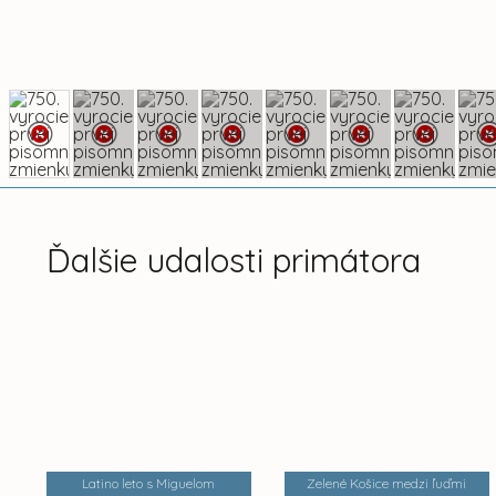
Ďalšie udalosti primátora
Latino leto s Miguelom
Zelené Košice medzi ľuďmi