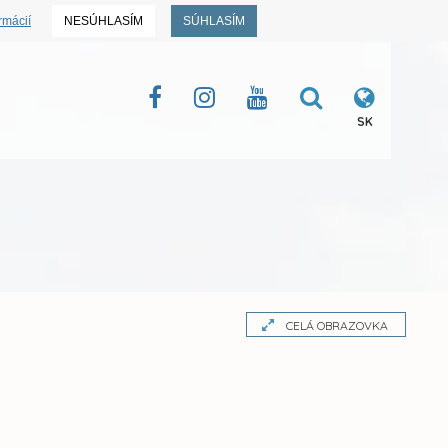
rmácií
NESÚHLASÍM
SÚHLASÍM
SK
CELÁ OBRAZOVKA