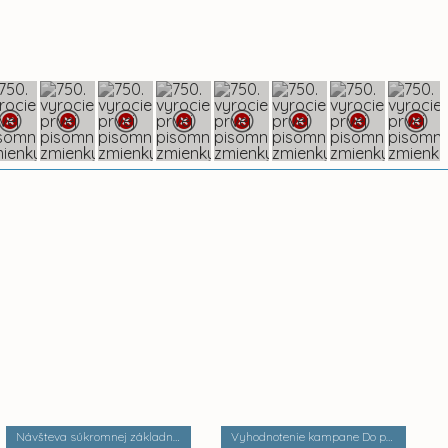
Návšteva súkromnej základnej školy Palackého
Vyhodnotenie kampane Do práce na bicykli