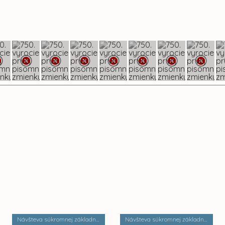
Návšteva súkromnej základnej umeleckej školy Zádielska
Návšteva súkromnej základnej školy Dobrá škola n.o.