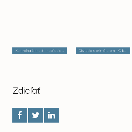
Kontrolná činnosť - nabíjacie stanice elektrobusov
Diskusia s primátorom – O bezpečnosti a verejnom poriadku
Zdieľať