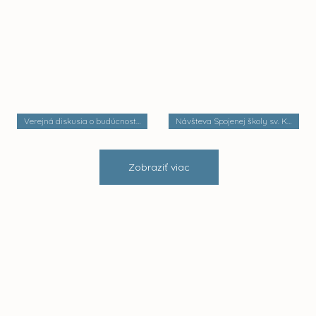
Verejná diskusia o budúcnosti mestských častí
Návšteva Spojenej školy sv. Košických mučeníkov
Zobraziť viac