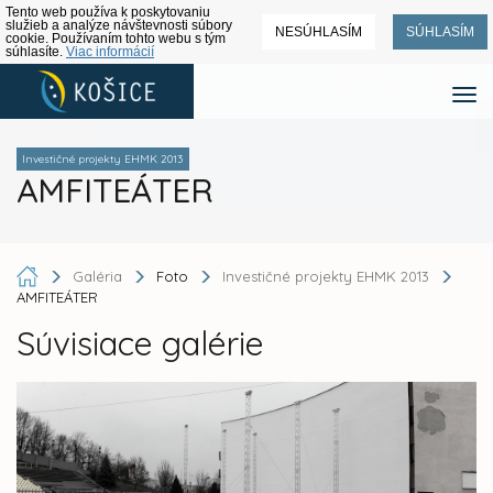
Tento web používa k poskytovaniu
služieb a analýze návštevnosti súbory
NESÚHLASÍM
SÚHLASÍM
cookie. Používaním tohto webu s tým
súhlasíte.
Viac informácií
Investičné projekty EHMK 2013
AMFITEÁTER
Galéria
Foto
Investičné projekty EHMK 2013
AMFITEÁTER
Súvisiace galérie