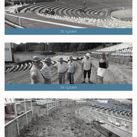
35. týždeň
34. týždeň