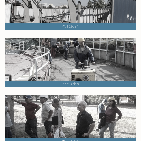
41. týždeň
39. týždeň