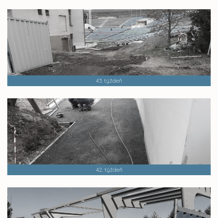
43. týždeň
42. týždeň