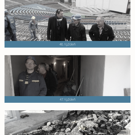
48. týždeň
47. týždeň