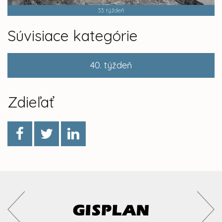
33. týždeň
Súvisiace kategórie
40. týždeň
Zdieľať