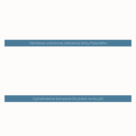
Návšteva súkromnej základnej školy Palackého
Vyhodnotenie kampane Do práce na bicykli