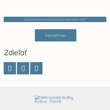
Verejná diskusia o budúcnosti mestských častí
Zobraziť viac
Zdieľať