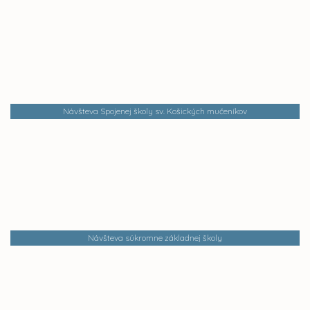
Návšteva Spojenej školy sv. Košických mučeníkov
Návšteva súkromne základnej školy