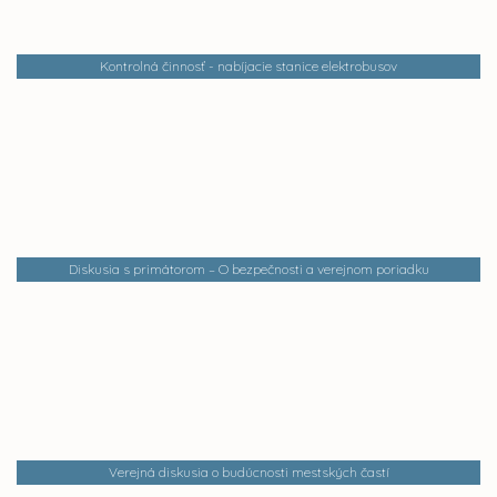
Kontrolná činnosť - nabíjacie stanice elektrobusov
Diskusia s primátorom – O bezpečnosti a verejnom poriadku
Verejná diskusia o budúcnosti mestských častí