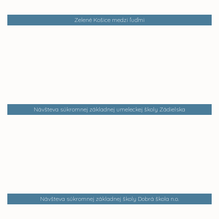
Zelené Košice medzi ľuďmi
Návšteva súkromnej základnej umeleckej školy Zádielska
Návšteva súkromnej základnej školy Dobrá škola n.o.