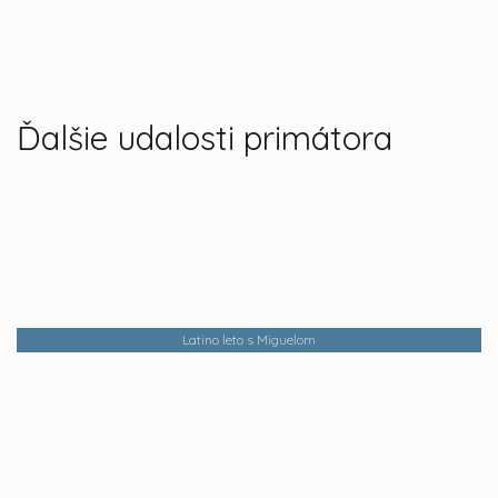
Ďalšie udalosti primátora
Latino leto s Miguelom