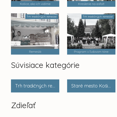
Košice, ako ich vidíme
Kreslenie na asfalt
Trh tradičných remesiel
Trh tradičných remesiel
Remeslá
Program v ľudovom tóne
Súvisiace kategórie
Trh tradičných remesiel
Staré mesto Košičanom
Zdieľať