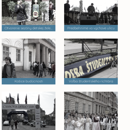
Otvorenie sezóny detskej železnice
Predbehnime vo výchove ulicu
Košice budúcnosti
Voľba študentského richtára