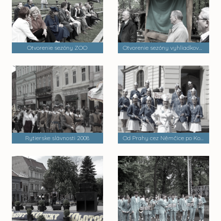
Otvorenie sezóny ZOO
Otvorenie sezóny vyhliadkovej veže Hradová a lesoparku
Rytierske slávnosti 2008
Od Prahy cez Němčice po Košice.