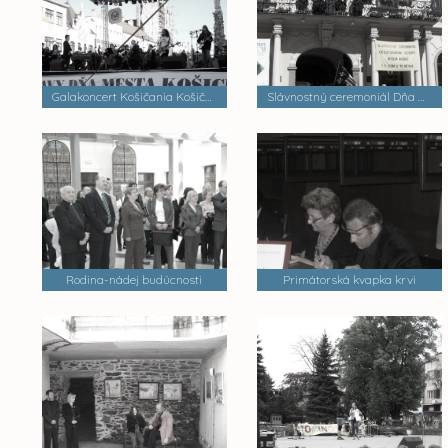
Galakoncert Košičania Košičanom
Slávnostný ceremoniál Dňa mesta Košice
Rodina-nádej budúcnosti
Primátorská kvapka krvi