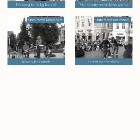
Rockový Košický kolotoč
Prbúdzanie mestského parku.
Staré mesto Košičanom
Staré mesto Košičanom
Írsko v Košiciach
Street dance show