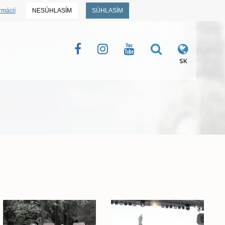
rmácií
NESÚHLASÍM
SÚHLASÍM
SK