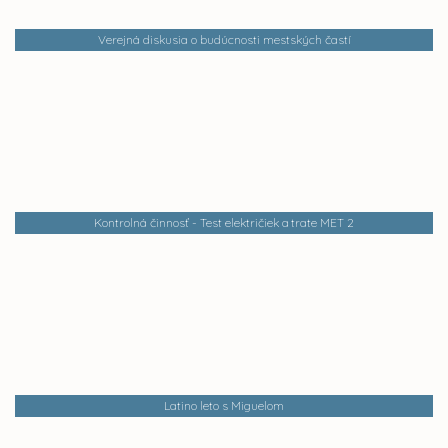
Verejná diskusia o budúcnosti mestských častí
Kontrolná činnosť - Test električiek a trate MET 2
Latino leto s Miguelom