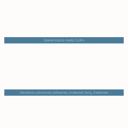
Zelené Košice medzi ľuďmi
Návšteva súkromnej základnej umeleckej školy Zádielska