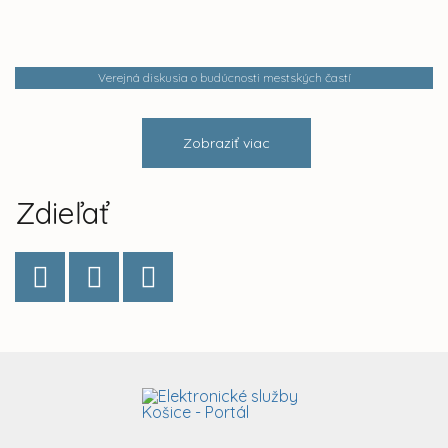
Verejná diskusia o budúcnosti mestských častí
Zobraziť viac
Zdieľať