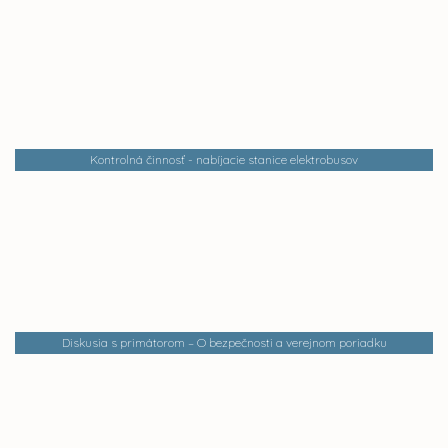
Kontrolná činnosť - nabíjacie stanice elektrobusov
Diskusia s primátorom – O bezpečnosti a verejnom poriadku