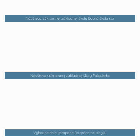
Návšteva súkromnej základnej školy Dobrá škola n.o.
Návšteva súkromnej základnej školy Palackého
Vyhodnotenie kampane Do práce na bicykli