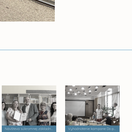
Návšteva súkromnej základnej školy Palackého
Vyhodnotenie kampane Do práce na bicykli