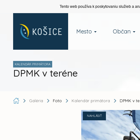
Tento web používa k poskytovaniu služieb a an
Mesto
Občan
KALENDÁR PRIMÁTORA
DPMK v teréne
Galéria
Foto
Kalendár primátora
DPMK v te
NAHLÁSIŤ