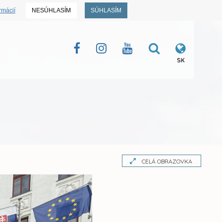
rmácií
NESÚHLASÍM
SÚHLASÍM
SK
CELÁ OBRAZOVKA