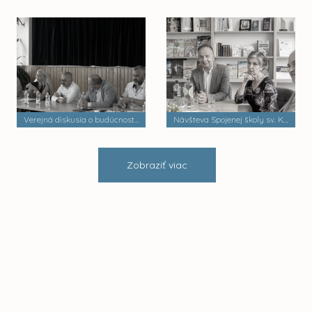
Verejná diskusia o budúcnosti mestských častí
Návšteva Spojenej školy sv. Košických mučeníkov
Zobraziť viac