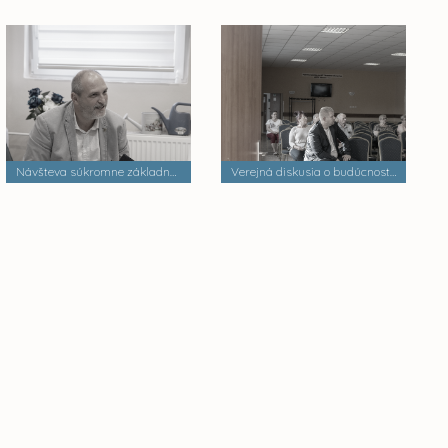
Návšteva súkromne základnej školy
Verejná diskusia o budúcnosti mestských častí