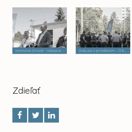
Kontrolná činnosť - nabíjacie stanice elektrobusov
Diskusia s primátorom – O bezpečnosti a verejnom poriadku
Zdieľať