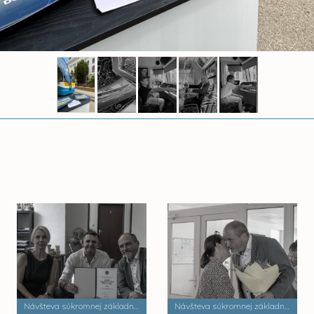
Návšteva súkromnej základnej umeleckej školy Zádielska
Návšteva súkromnej základnej školy Dobrá škola n.o.