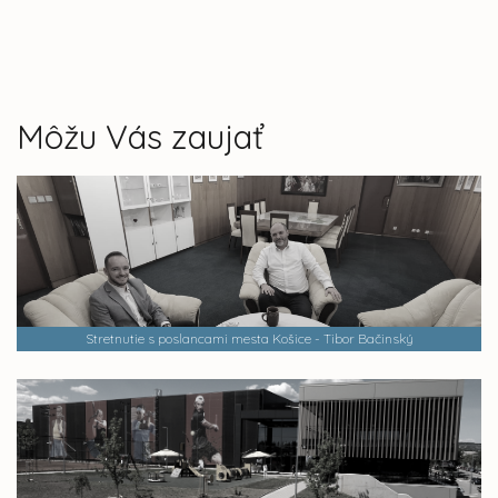
Môžu Vás zaujať
Stretnutie s poslancami mesta Košice - Tibor Bačinský