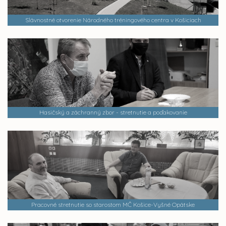
Slávnostné otvorenie Národného tréningového centra v Košiciach
Hasičský a záchranný zbor - stretnutie a poďakovanie
Pracovné stretnutie so starostom MČ Košice-Vyšné Opátske