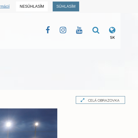
rmácií
NESÚHLASÍM
SÚHLASÍM
SK
CELÁ OBRAZOVKA