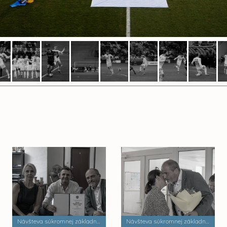
Návšteva súkromnej základnej umeleckej školy Zádielska
Návšteva súkromnej základnej školy Dobrá škola n.o.