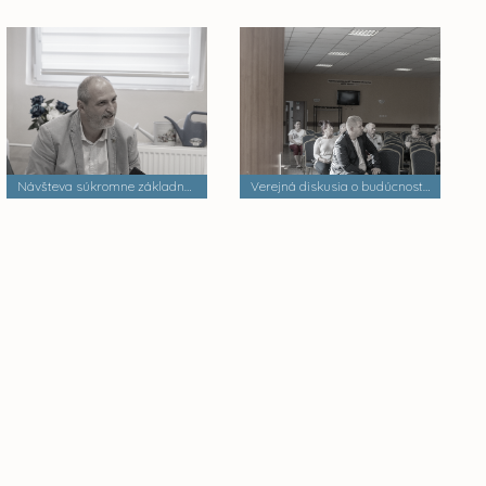
Návšteva súkromne základnej školy
Verejná diskusia o budúcnosti mestských častí