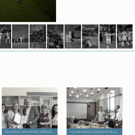
Návšteva súkromnej základnej školy Palackého
Vyhodnotenie kampane Do práce na bicykli