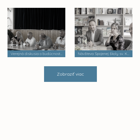
Verejná diskusia o budúcnosti mestských častí
Návšteva Spojenej školy sv. Košických mučeníkov
Zobraziť viac