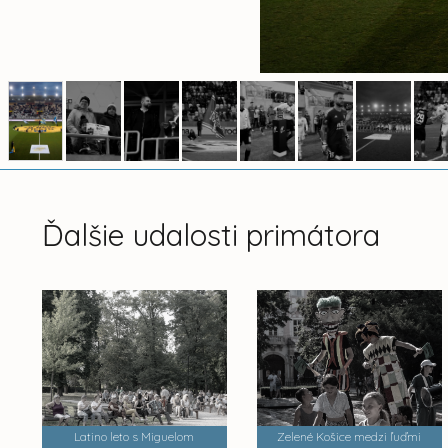
Ďalšie udalosti primátora
Latino leto s Miguelom
Zelené Košice medzi ľuďmi