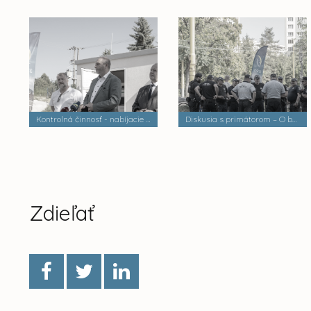
Kontrolná činnosť - nabíjacie stanice elektrobusov
Diskusia s primátorom – O bezpečnosti a verejnom poriadku
Zdieľať