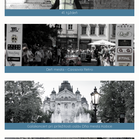
41. týždeň
Deň mesta - Cassovia Retro
Galakoncert pri príležitosti osláv Dňa mesta Košice