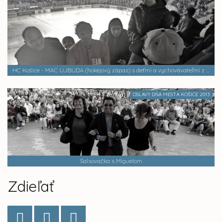
HC Košice - MAC UJBUDA (hokejový zápas) s deťmi a vychovávateľmi z Centra pre rodiny a deti v KNV
OSLAVY DŇA MESTA KOŠICE 2013
Salsovačka s Miguelom
Zdieľať