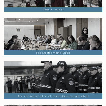
Tanec v meste IV.
Krízový štáb mesta Košice
Primátor ocenil tridsaťpäť príslušníkov mestskej polície