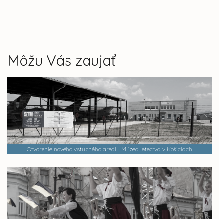
Môžu Vás zaujať
Otvorenie nového vstupného areálu Múzea letectva v Košiciach