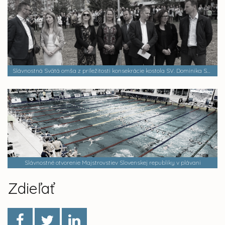
Slávnostná Svätá omša z príležitosti konsekrácie kostola SV. Dominika Savia
Slávnostné otvorenie Majstrovstiev Slovenskej republiky v plávani
Zdieľať