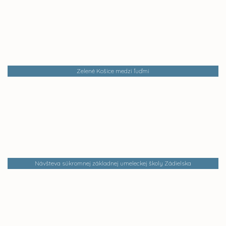
Zelené Košice medzi ľuďmi
Návšteva súkromnej základnej umeleckej školy Zádielska