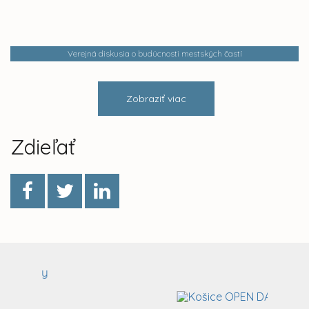
Verejná diskusia o budúcnosti mestských častí
Zobraziť viac
Zdieľať