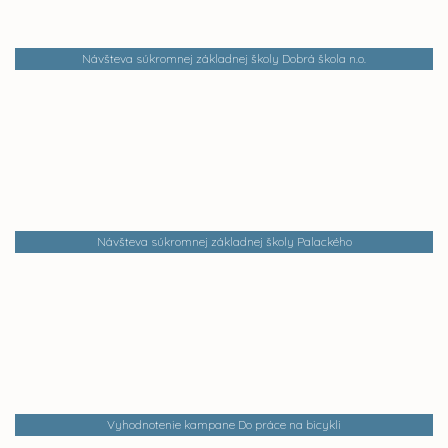
Návšteva súkromnej základnej školy Dobrá škola n.o.
Návšteva súkromnej základnej školy Palackého
Vyhodnotenie kampane Do práce na bicykli