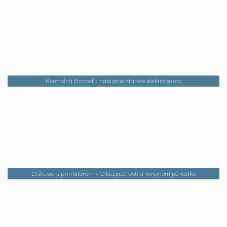
Kontrolná činnosť - nabíjacie stanice elektrobusov
Diskusia s primátorom – O bezpečnosti a verejnom poriadku