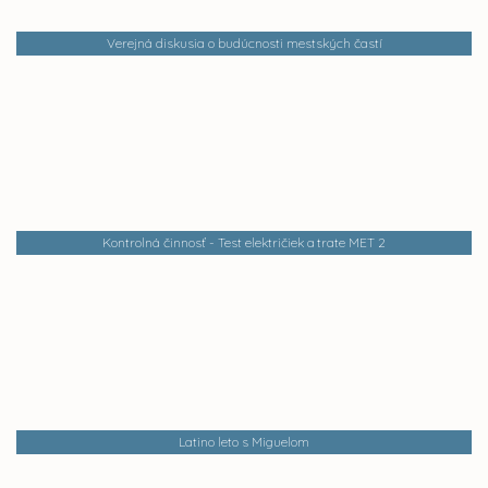
Verejná diskusia o budúcnosti mestských častí
Kontrolná činnosť - Test električiek a trate MET 2
Latino leto s Miguelom