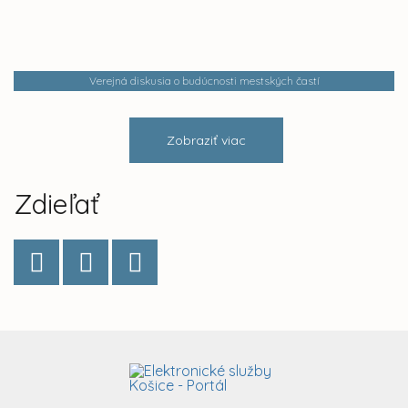
Verejná diskusia o budúcnosti mestských častí
Zobraziť viac
Zdieľať