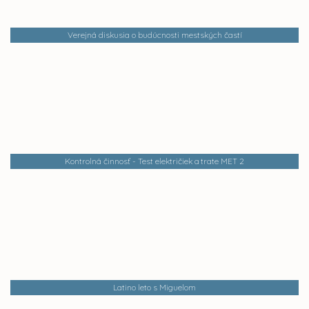
Verejná diskusia o budúcnosti mestských častí
Kontrolná činnosť - Test električiek a trate MET 2
Latino leto s Miguelom