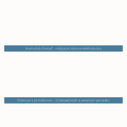
Kontrolná činnosť - nabíjacie stanice elektrobusov
Diskusia s primátorom – O bezpečnosti a verejnom poriadku