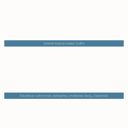
Zelené Košice medzi ľuďmi
Návšteva súkromnej základnej umeleckej školy Zádielska