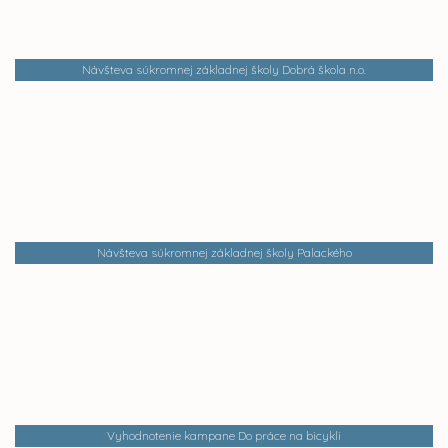
Návšteva súkromnej základnej školy Dobrá škola n.o.
Návšteva súkromnej základnej školy Palackého
Vyhodnotenie kampane Do práce na bicykli