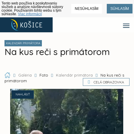
Tento web používa k poskytovaniu
služieb a analýze návštevnosti súbory
NESÚHLASÍM
SÚHLASÍM
cookie. Používaním tohto webu s tým
súhlasíte.
Viac informácií
KALENDÁR PRIMÁTORA
Na kus reči s primátorom
Galéria
Foto
Kalendár primátora
Na kus reči s
primátorom
CELÁ OBRAZOVKA
NAHLÁSIŤ