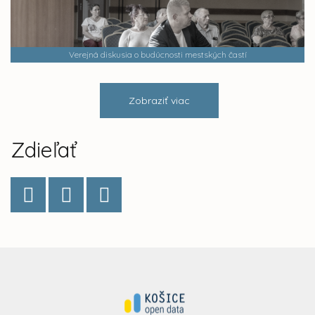
Verejná diskusia o budúcnosti mestských častí
Zobraziť viac
Zdieľať