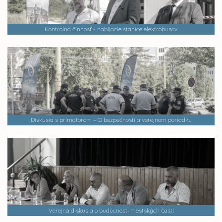
Kontrolná činnosť - nabíjacie stanice elektrobusov
Diskusia s primátorom – O bezpečnosti a verejnom poriadku
Verejná diskusia o budúcnosti mestských častí