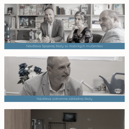
Návšteva Spojenej školy sv. Košických mučeníkov
Návšteva súkromne základnej školy