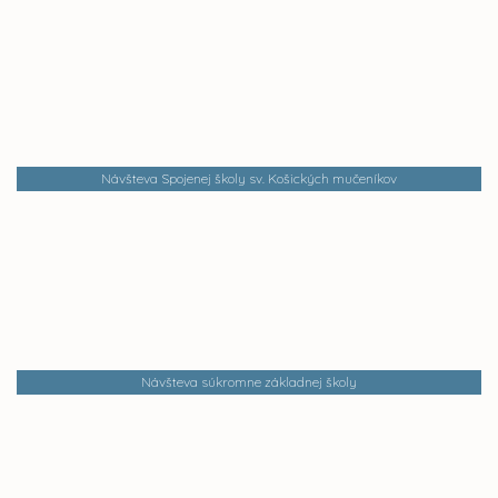
Návšteva Spojenej školy sv. Košických mučeníkov
Návšteva súkromne základnej školy