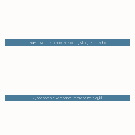
Návšteva súkromnej základnej školy Palackého
Vyhodnotenie kampane Do práce na bicykli