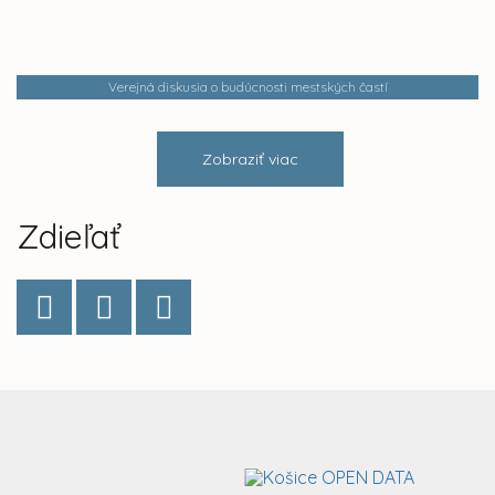
Verejná diskusia o budúcnosti mestských častí
Zobraziť viac
Zdieľať