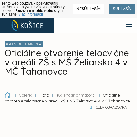
Tento web používa k poskytovaniu
služieb a analýze návštevnosti súbory
NESÚHLASÍM
SÚHLASÍM
cookie. Používaním tohto webu s tým
súhlasíte.
Viac informácií
KALENDÁR PRIMÁTORA
Oficiálne otvorenie telocvične
v areáli ZŠ s MŠ Želiarska 4 v
MČ Ťahanovce
Galéria
Foto
Kalendár primátora
Oficiálne
otvorenie telocvične v areáli ZŠ s MŠ Želiarska 4 v MČ Ťahanovce
CELÁ OBRAZOVKA