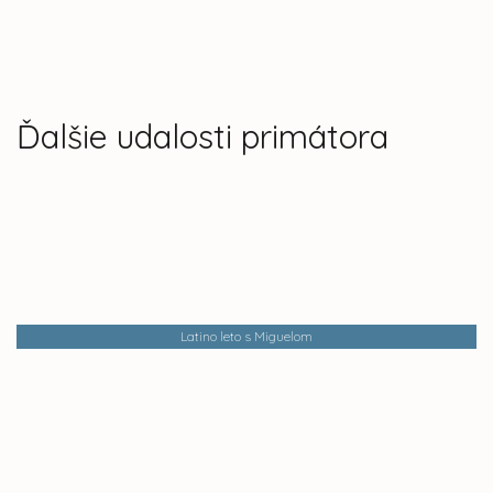
Ďalšie udalosti primátora
Latino leto s Miguelom