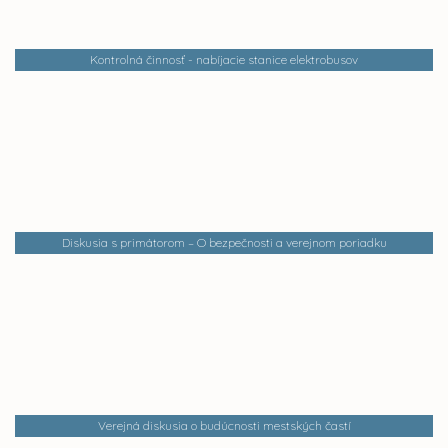
Kontrolná činnosť - nabíjacie stanice elektrobusov
Diskusia s primátorom – O bezpečnosti a verejnom poriadku
Verejná diskusia o budúcnosti mestských častí