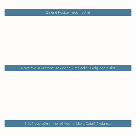
Zelené Košice medzi ľuďmi
Návšteva súkromnej základnej umeleckej školy Zádielska
Návšteva súkromnej základnej školy Dobrá škola n.o.