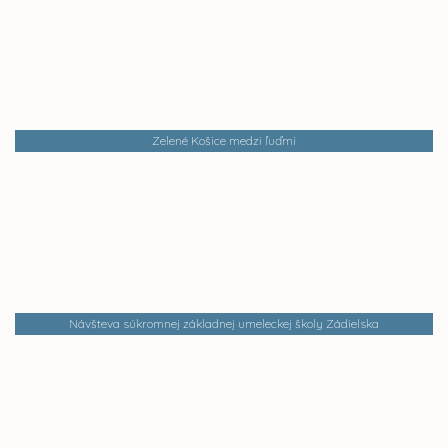
Zelené Košice medzi ľuďmi
Návšteva súkromnej základnej umeleckej školy Zádielska