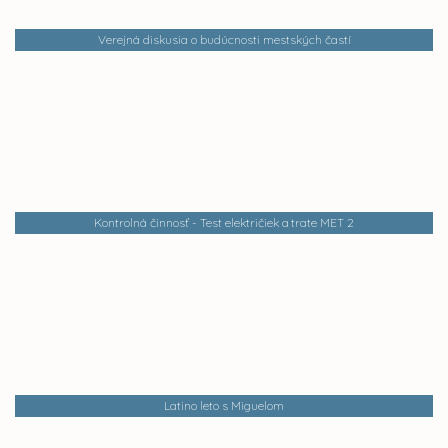
Verejná diskusia o budúcnosti mestských častí
Kontrolná činnosť - Test električiek a trate MET 2
Latino leto s Miguelom