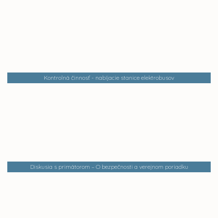
Kontrolná činnosť - nabíjacie stanice elektrobusov
Diskusia s primátorom – O bezpečnosti a verejnom poriadku