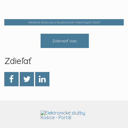
Verejná diskusia o budúcnosti mestských častí
Zobraziť viac
Zdieľať