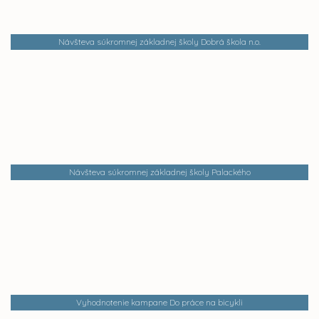
Návšteva súkromnej základnej školy Dobrá škola n.o.
Návšteva súkromnej základnej školy Palackého
Vyhodnotenie kampane Do práce na bicykli