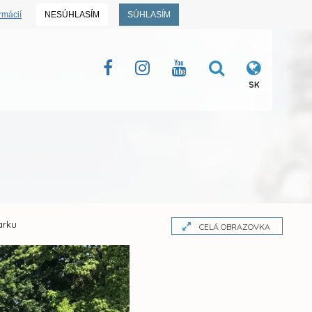
rmácií
NESÚHLASÍM
SÚHLASÍM
SK
arku
CELÁ OBRAZOVKA