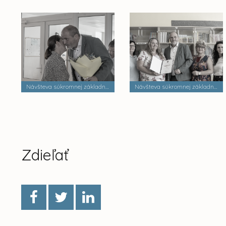
Návšteva súkromnej základnej školy Dobrá škola n.o.
Návšteva súkromnej základnej školy Palackého
Zdieľať