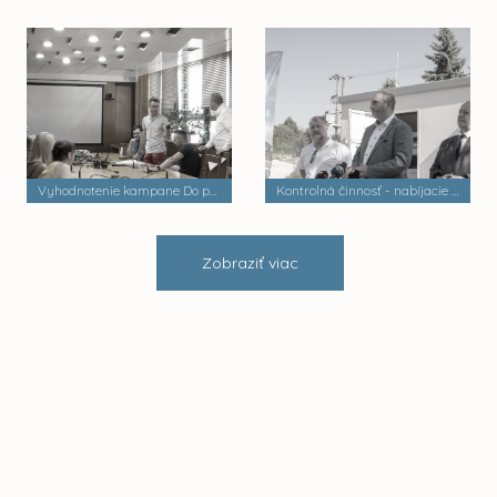
Vyhodnotenie kampane Do práce na bicykli
Kontrolná činnosť - nabíjacie stanice elektrobusov
Zobraziť viac