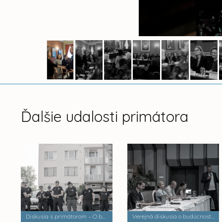
Ďalšie udalosti primátora
Diskusia s primátorom – O bezpečnosti a verejnom poriadku
Verejná diskusia o budúcnosti mestských častí