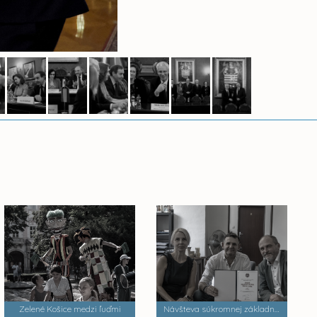
Zelené Košice medzi ľuďmi
Návšteva súkromnej základnej umeleckej školy Zádielska