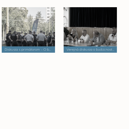
Diskusia s primátorom – O bezpečnosti a verejnom poriadku
Verejná diskusia o budúcnosti mestských častí