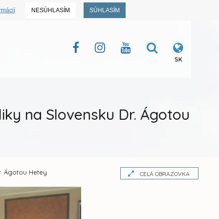
rmácií
NESÚHLASÍM
SÚHLASÍM
SK
iky na Slovensku Dr. Ágotou
r. Ágotou Hetey
CELÁ OBRAZOVKA