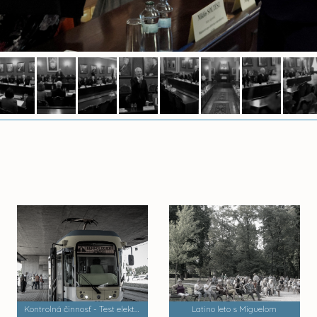
Kontrolná činnosť - Test električiek a trate MET 2
Latino leto s Miguelom