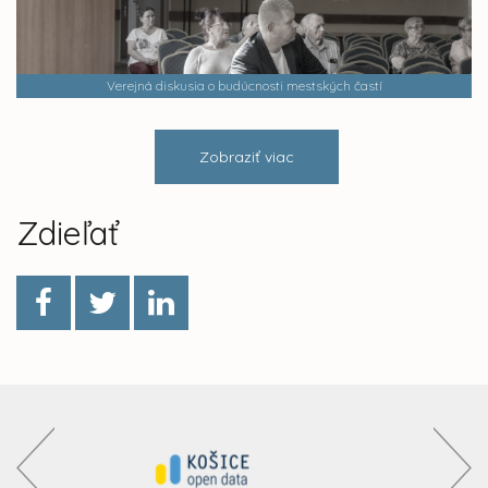
Verejná diskusia o budúcnosti mestských častí
Zobraziť viac
Zdieľať