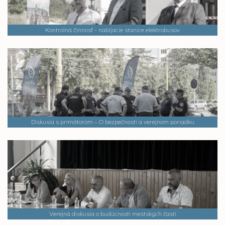
Kontrolná činnosť - nabíjacie stanice elektrobusov
Diskusia s primátorom – O bezpečnosti a verejnom poriadku
Verejná diskusia o budúcnosti mestských častí