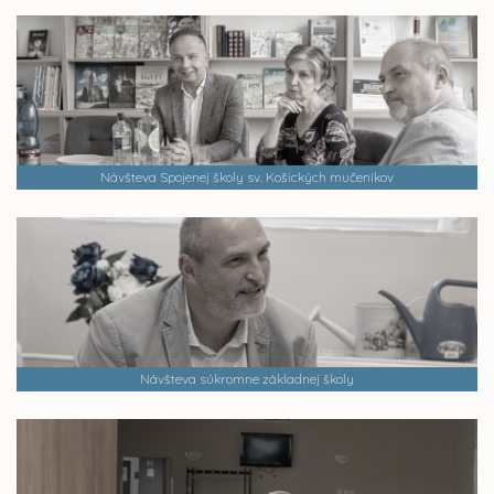
Návšteva Spojenej školy sv. Košických mučeníkov
Návšteva súkromne základnej školy