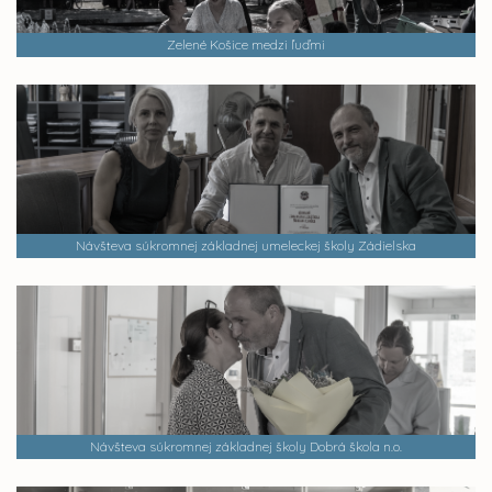
Zelené Košice medzi ľuďmi
Návšteva súkromnej základnej umeleckej školy Zádielska
Návšteva súkromnej základnej školy Dobrá škola n.o.