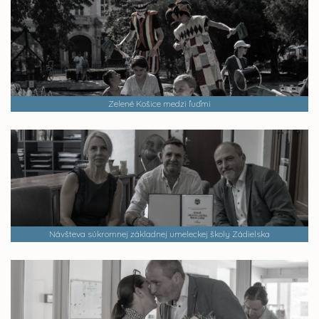
Zelené Košice medzi ľuďmi
Návšteva súkromnej základnej umeleckej školy Zádielska