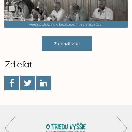
Verejná diskusia o budúcnosti mestských častí
Zobraziť viac
Zdieľať