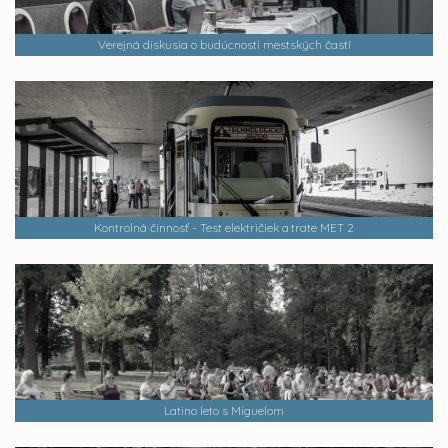
Verejná diskusia o budúcnosti mestských častí
Kontrolná činnosť - Test električiek a trate MET 2
Latino leto s Miguelom