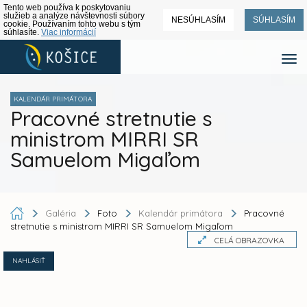
Tento web používa k poskytovaniu
služieb a analýze návštevnosti súbory
NESÚHLASÍM
SÚHLASÍM
cookie. Používaním tohto webu s tým
súhlasíte.
Viac informácií
KALENDÁR PRIMÁTORA
Pracovné stretnutie s
ministrom MIRRI SR
Samuelom Migaľom
Galéria
Foto
Kalendár primátora
Pracovné
stretnutie s ministrom MIRRI SR Samuelom Migaľom
CELÁ OBRAZOVKA
NAHLÁSIŤ