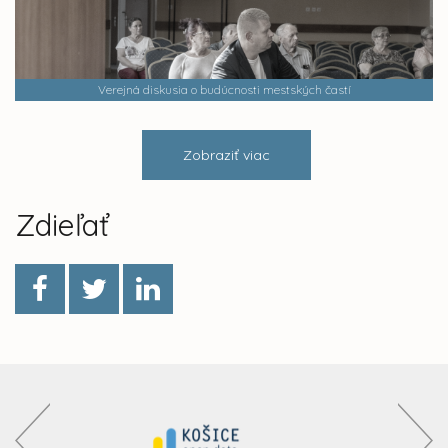
Verejná diskusia o budúcnosti mestských častí
Zobraziť viac
Zdieľať