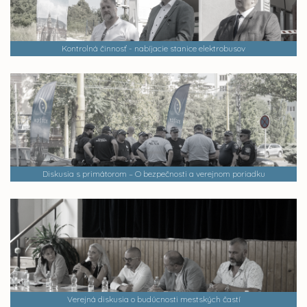
Kontrolná činnosť - nabíjacie stanice elektrobusov
Diskusia s primátorom – O bezpečnosti a verejnom poriadku
Verejná diskusia o budúcnosti mestských častí