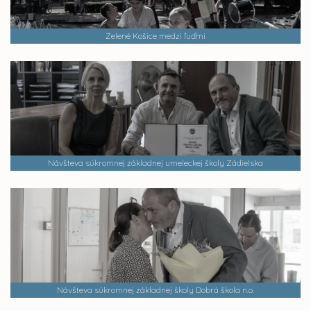
Zelené Košice medzi ľuďmi
Návšteva súkromnej základnej umeleckej školy Zádielska
Návšteva súkromnej základnej školy Dobrá škola n.o.