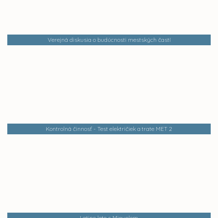
Verejná diskusia o budúcnosti mestských častí
Kontrolná činnosť - Test električiek a trate MET 2
Latino leto s Miguelom