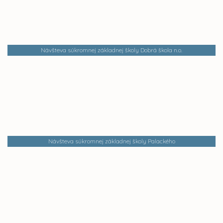
Návšteva súkromnej základnej školy Dobrá škola n.o.
Návšteva súkromnej základnej školy Palackého