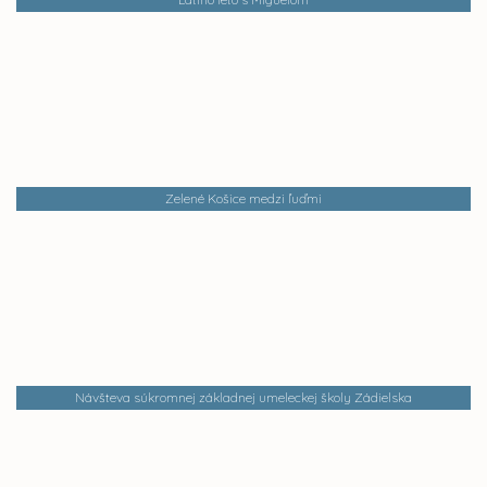
Zelené Košice medzi ľuďmi
Návšteva súkromnej základnej umeleckej školy Zádielska