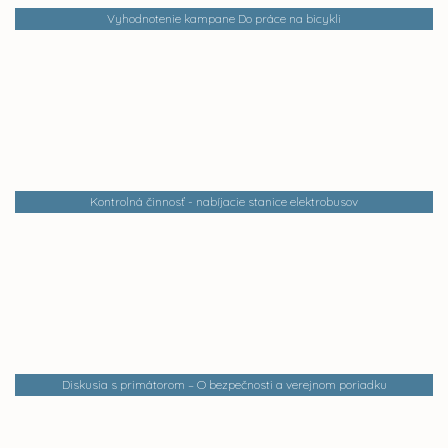
Vyhodnotenie kampane Do práce na bicykli
Kontrolná činnosť - nabíjacie stanice elektrobusov
Diskusia s primátorom – O bezpečnosti a verejnom poriadku