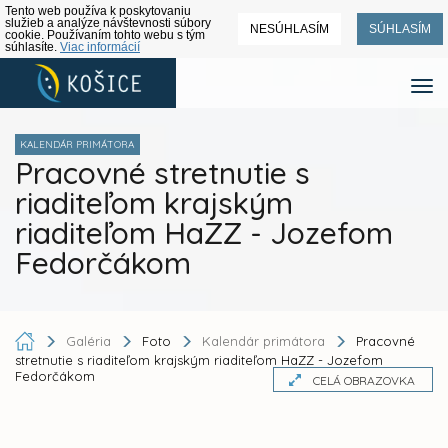
Tento web používa k poskytovaniu
služieb a analýze návštevnosti súbory
NESÚHLASÍM
SÚHLASÍM
cookie. Používaním tohto webu s tým
súhlasíte.
Viac informácií
KALENDÁR PRIMÁTORA
Pracovné stretnutie s
riaditeľom krajským
riaditeľom HaZZ - Jozefom
Fedorčákom
Galéria
Foto
Kalendár primátora
Pracovné
stretnutie s riaditeľom krajským riaditeľom HaZZ - Jozefom
Fedorčákom
CELÁ OBRAZOVKA