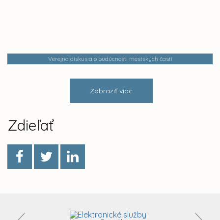
Verejná diskusia o budúcnosti mestských častí
Zobraziť viac
Zdieľať