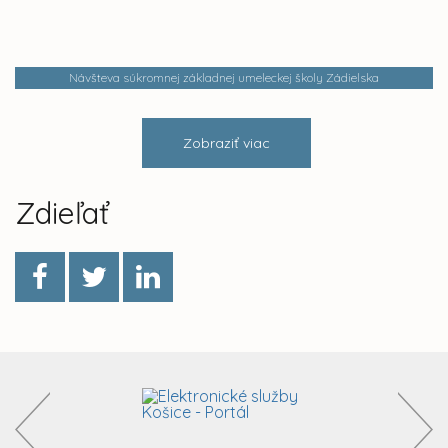
Návšteva súkromnej základnej umeleckej školy Zádielska
Zobraziť viac
Zdieľať