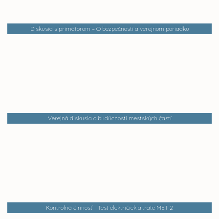
Diskusia s primátorom – O bezpečnosti a verejnom poriadku
Verejná diskusia o budúcnosti mestských častí
Kontrolná činnosť - Test električiek a trate MET 2