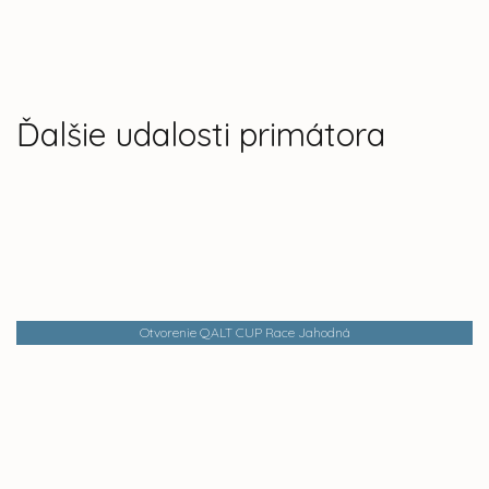
Ďalšie udalosti primátora
Otvorenie QALT CUP Race Jahodná