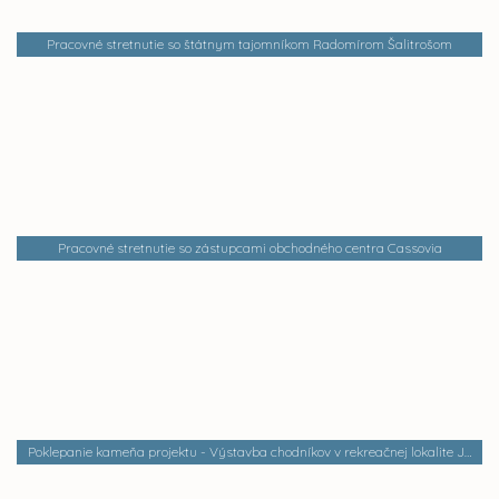
Pracovné stretnutie so štátnym tajomníkom Radomírom Šalitrošom
Pracovné stretnutie so zástupcami obchodného centra Cassovia
Poklepanie kameňa projektu - Výstavba chodníkov v rekreačnej lokalite Jazero