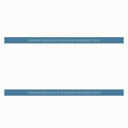
Verejná diskusia o budúcnosti mestských častí
Verejná diskusia o budúcnosti mestských častí