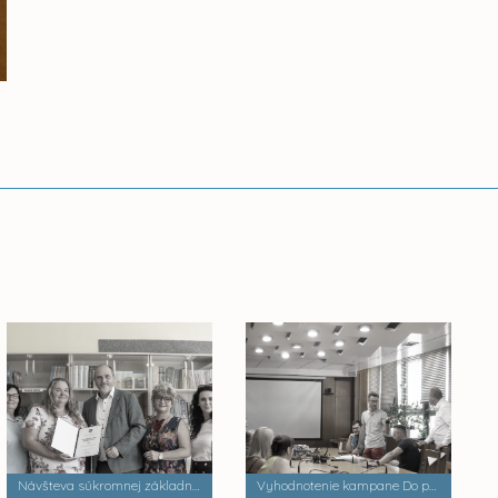
Návšteva súkromnej základnej školy Palackého
Vyhodnotenie kampane Do práce na bicykli