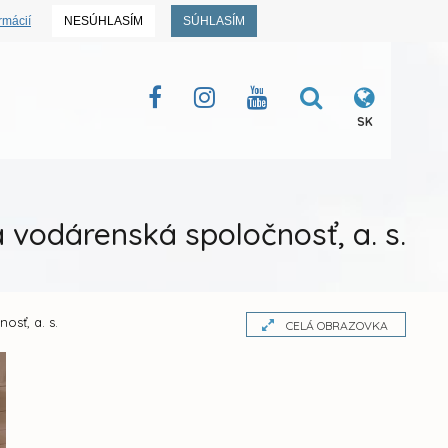
rmácií
NESÚHLASÍM
SÚHLASÍM
SK
 vodárenská spoločnosť, a. s.
sť, a. s.
CELÁ OBRAZOVKA