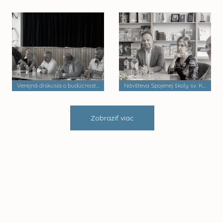
Verejná diskusia o budúcnosti mestských častí
Návšteva Spojenej školy sv. Košických mučeníkov
Zobraziť viac