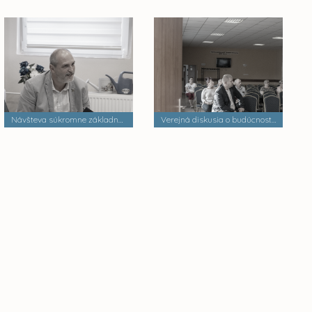
Návšteva súkromne základnej školy
Verejná diskusia o budúcnosti mestských častí