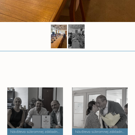
Návšteva súkromnej základnej umeleckej školy Zádielska
Návšteva súkromnej základnej školy Dobrá škola n.o.