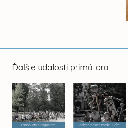
Ďalšie udalosti primátora
Latino leto s Miguelom
Zelené Košice medzi ľuďmi