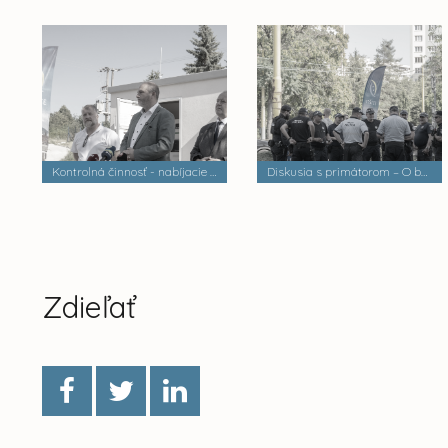
Kontrolná činnosť - nabíjacie stanice elektrobusov
Diskusia s primátorom – O bezpečnosti a verejnom poriadku
Zdieľať