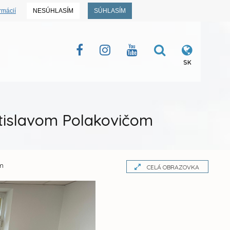
rmácií
NESÚHLASÍM
SÚHLASÍM
SK
stislavom Polakovičom
om
CELÁ OBRAZOVKA