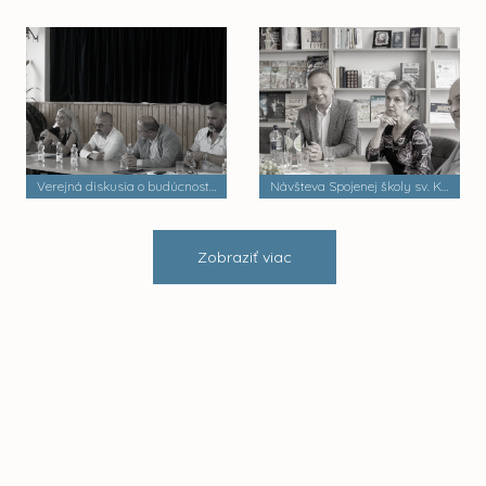
Verejná diskusia o budúcnosti mestských častí
Návšteva Spojenej školy sv. Košických mučeníkov
Zobraziť viac