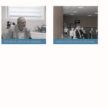
Návšteva súkromne základnej školy
Verejná diskusia o budúcnosti mestských častí