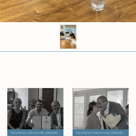
Návšteva súkromnej základnej umeleckej školy Zádielska
Návšteva súkromnej základnej školy Dobrá škola n.o.