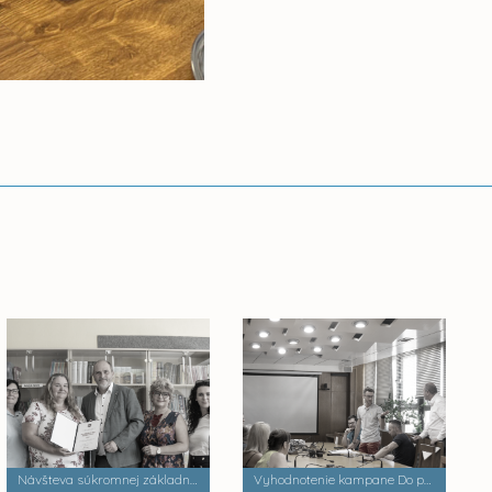
Návšteva súkromnej základnej školy Palackého
Vyhodnotenie kampane Do práce na bicykli