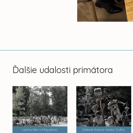
Ďalšie udalosti primátora
Latino leto s Miguelom
Zelené Košice medzi ľuďmi