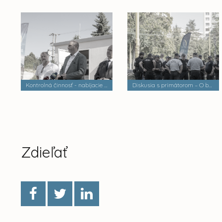
Kontrolná činnosť - nabíjacie stanice elektrobusov
Diskusia s primátorom – O bezpečnosti a verejnom poriadku
Zdieľať