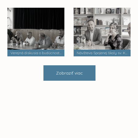
Verejná diskusia o budúcnosti mestských častí
Návšteva Spojenej školy sv. Košických mučeníkov
Zobraziť viac