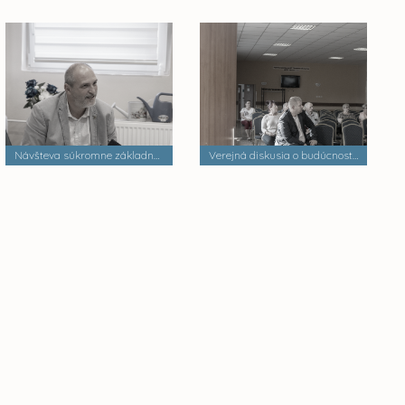
Návšteva súkromne základnej školy
Verejná diskusia o budúcnosti mestských častí