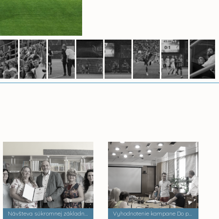
Návšteva súkromnej základnej školy Palackého
Vyhodnotenie kampane Do práce na bicykli