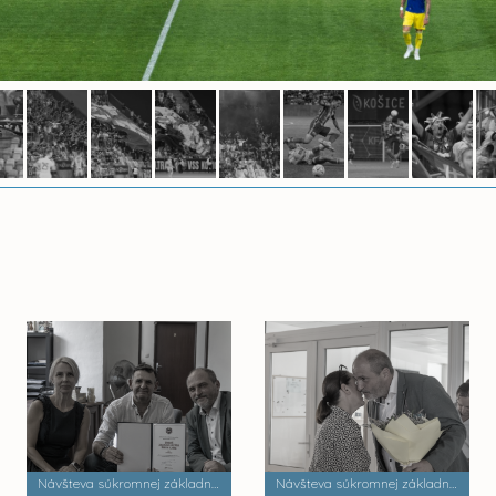
Návšteva súkromnej základnej umeleckej školy Zádielska
Návšteva súkromnej základnej školy Dobrá škola n.o.