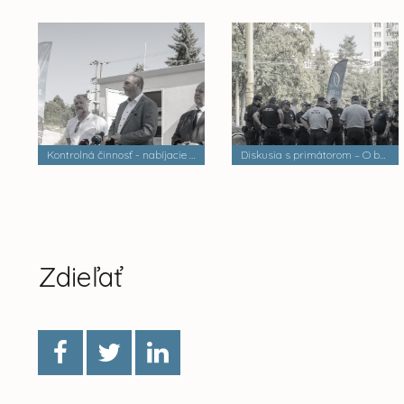
Kontrolná činnosť - nabíjacie stanice elektrobusov
Diskusia s primátorom – O bezpečnosti a verejnom poriadku
Zdieľať