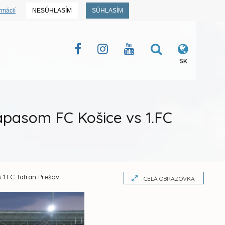
rmácií
NESÚHLASÍM
SÚHLASÍM
SK
zápasom FC Košice vs 1.FC
 1.FC Tatran Prešov
CELÁ OBRAZOVKA