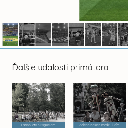
Ďalšie udalosti primátora
Latino leto s Miguelom
Zelené Košice medzi ľuďmi