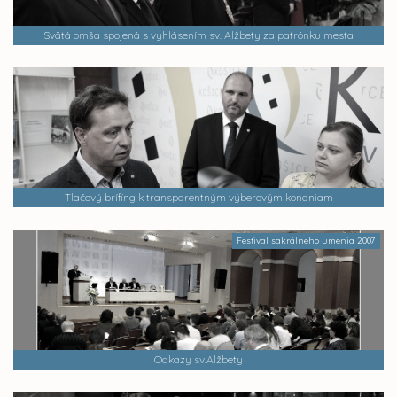
Svätá omša spojená s vyhlásením sv. Alžbety za patrónku mesta
Tlačový brífing k transparentným výberovým konaniam
Festival sakrálneho umenia 2007
Odkazy sv.Alžbety