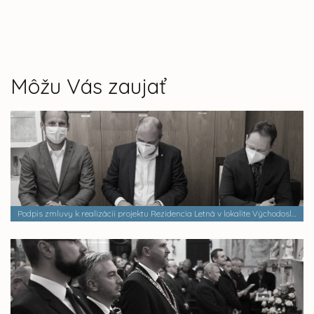
Môžu Vás zaujať
Podpis zmluvy k realizácii projektu Rezidencia Letná v lokalite Východoslovenských tlačiarní - CTR Letná s.r.o.