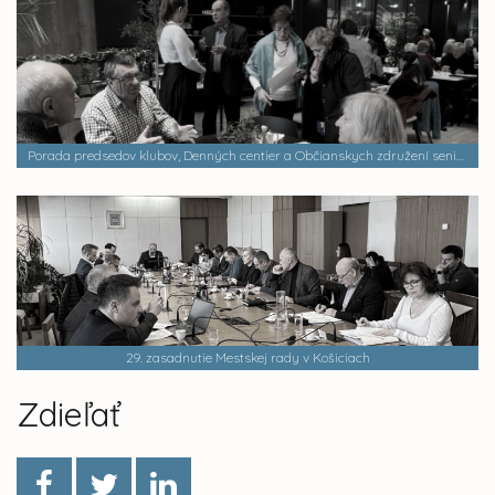
Porada predsedov klubov, Denných centier a Občianskych združení seniorov mesta Košice
29. zasadnutie Mestskej rady v Košiciach
Zdieľať