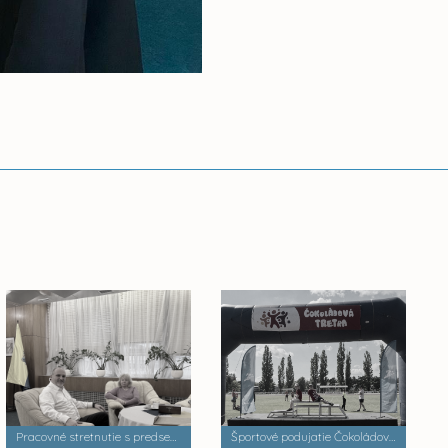
Pracovné stretnutie s predsedníčkou Košickej pobočky Jednoty dôchodcov Slovenska
Športové podujatie Čokoládová tretra