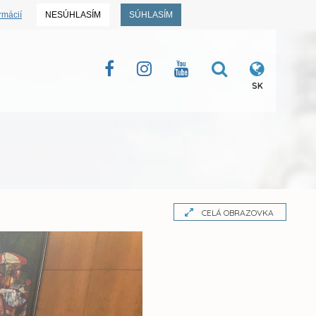
rmácií
NESÚHLASÍM
SÚHLASÍM
SK
CELÁ OBRAZOVKA