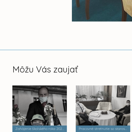
Môžu Vás zaujať
Zahájenie školského roka 2020/2021
Pracovné stretnutie so starostom MČ Košice-Dargovských hrdinov - Jozefom Andrejčákom