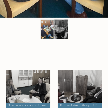
Stretnutie s poslancami mesta Košice - Anna Súkeníková
Pracovné stretnutie s pani Máriou Hajduovou