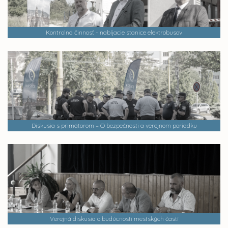
Kontrolná činnosť - nabíjacie stanice elektrobusov
Diskusia s primátorom – O bezpečnosti a verejnom poriadku
Verejná diskusia o budúcnosti mestských častí