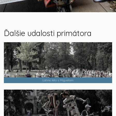
Ďalšie udalosti primátora
Latino leto s Miguelom