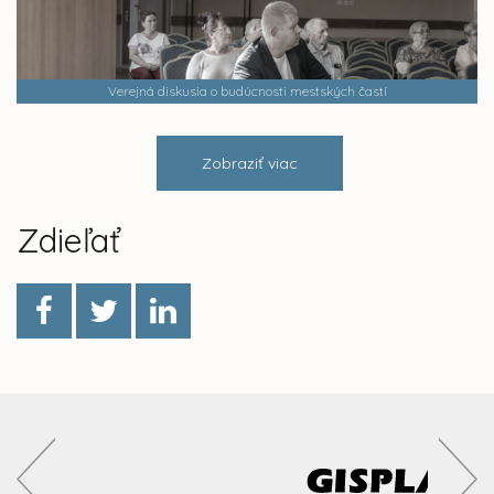
Verejná diskusia o budúcnosti mestských častí
Zobraziť viac
Zdieľať