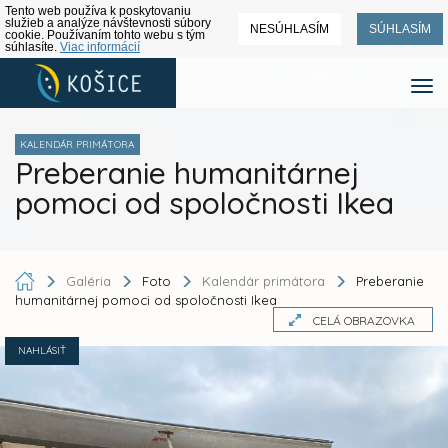
Tento web používa k poskytovaniu
služieb a analýze návštevnosti súbory
NESÚHLASÍM
SÚHLASÍM
cookie. Používaním tohto webu s tým
súhlasíte.
Viac informácií
KALENDÁR PRIMÁTORA
Preberanie humanitárnej
pomoci od spoločnosti Ikea
Galéria
Foto
Kalendár primátora
Preberanie
humanitárnej pomoci od spoločnosti Ikea
CELÁ OBRAZOVKA
NAHLÁSIŤ