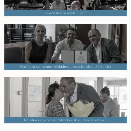
Zelené Košice medzi ľuďmi
Návšteva súkromnej základnej umeleckej školy Zádielska
Návšteva súkromnej základnej školy Dobrá škola n.o.