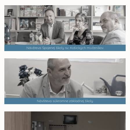
Návšteva Spojenej školy sv. Košických mučeníkov
Návšteva súkromne základnej školy