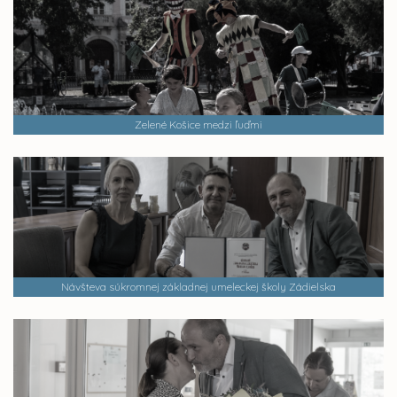
Zelené Košice medzi ľuďmi
Návšteva súkromnej základnej umeleckej školy Zádielska