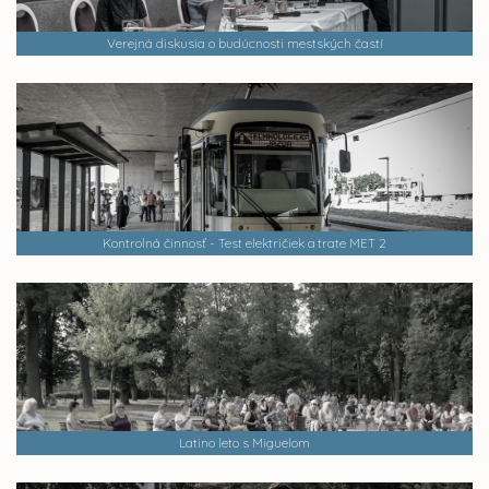
Verejná diskusia o budúcnosti mestských častí
Kontrolná činnosť - Test električiek a trate MET 2
Latino leto s Miguelom