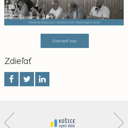
Verejná diskusia o budúcnosti mestských častí
Zobraziť viac
Zdieľať