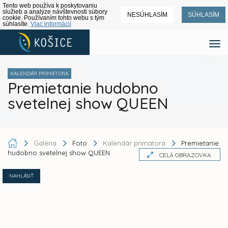
Tento web používa k poskytovaniu
služieb a analýze návštevnosti súbory
NESÚHLASÍM
SÚHLASÍM
cookie. Používaním tohto webu s tým
súhlasíte.
Viac informácií
KALENDÁR PRIMÁTORA
Premietanie hudobno
svetelnej show QUEEN
Galéria
Foto
Kalendár primátora
Premietanie
hudobno svetelnej show QUEEN
CELÁ OBRAZOVKA
NAHLÁSIŤ