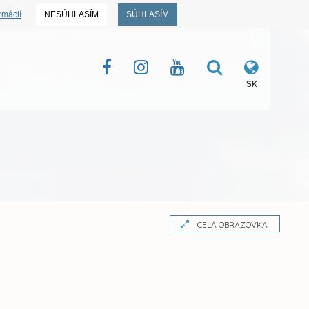
rmácií
NESÚHLASÍM
SÚHLASÍM
SK
CELÁ OBRAZOVKA