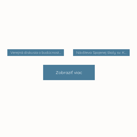
Verejná diskusia o budúcnosti mestských častí
Návšteva Spojenej školy sv. Košických mučeníkov
Zobraziť viac