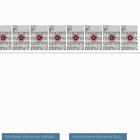
Návšteva súkromnej základnej školy Palackého
Vyhodnotenie kampane Do práce na bicykli