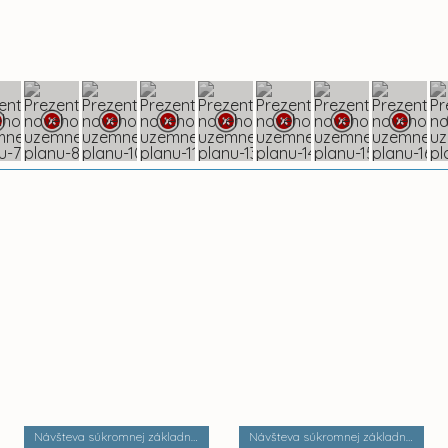
Návšteva súkromnej základnej umeleckej školy Zádielska
Návšteva súkromnej základnej školy Dobrá škola n.o.