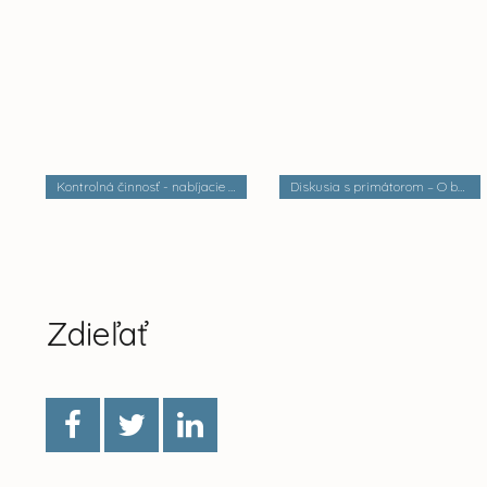
Kontrolná činnosť - nabíjacie stanice elektrobusov
Diskusia s primátorom – O bezpečnosti a verejnom poriadku
Zdieľať