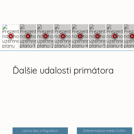
Ďalšie udalosti primátora
Latino leto s Miguelom
Zelené Košice medzi ľuďmi