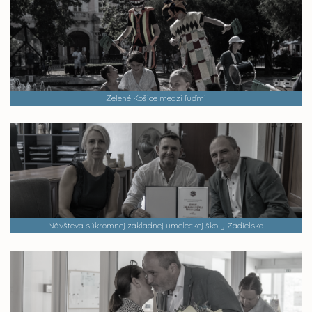
Zelené Košice medzi ľuďmi
Návšteva súkromnej základnej umeleckej školy Zádielska