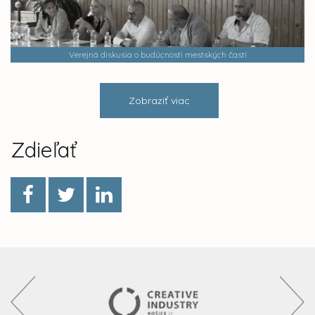
Verejná diskusia o budúcnosti mestských častí
Zobraziť viac
Zdieľať