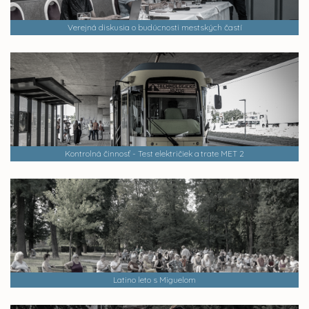
Verejná diskusia o budúcnosti mestských častí
Kontrolná činnosť - Test električiek a trate MET 2
Latino leto s Miguelom