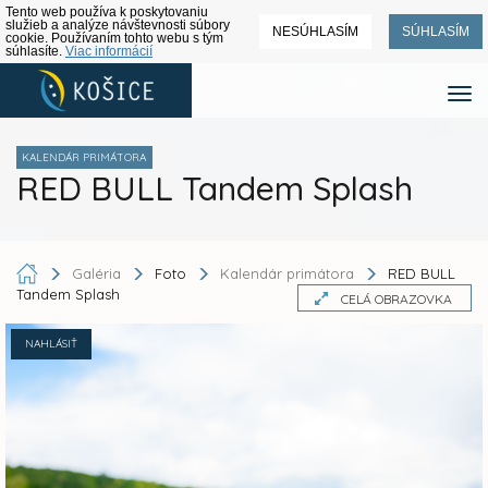
Tento web používa k poskytovaniu
služieb a analýze návštevnosti súbory
NESÚHLASÍM
SÚHLASÍM
cookie. Používaním tohto webu s tým
súhlasíte.
Viac informácií
KALENDÁR PRIMÁTORA
RED BULL Tandem Splash
Galéria
Foto
Kalendár primátora
RED BULL
Tandem Splash
CELÁ OBRAZOVKA
NAHLÁSIŤ