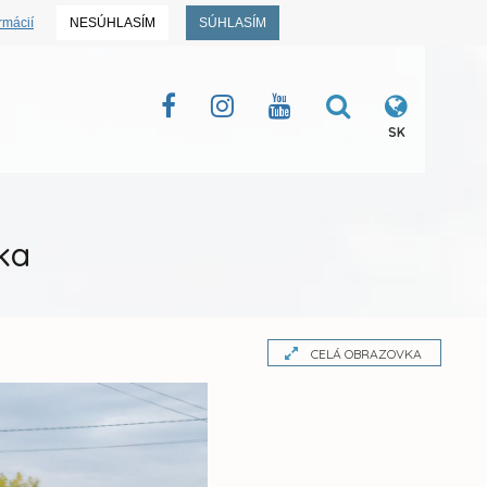
rmácií
NESÚHLASÍM
SÚHLASÍM
SK
ka
CELÁ OBRAZOVKA