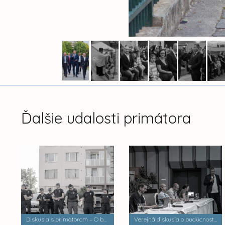
Ďalšie udalosti primátora
Diskusia s primátorom – O bezpečnosti a verejnom poriadku
Verejná diskusia o budúcnosti mestských častí