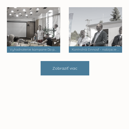
Vyhodnotenie kampane Do práce na bicykli
Kontrolná činnosť - nabíjacie stanice elektrobusov
Zobraziť viac