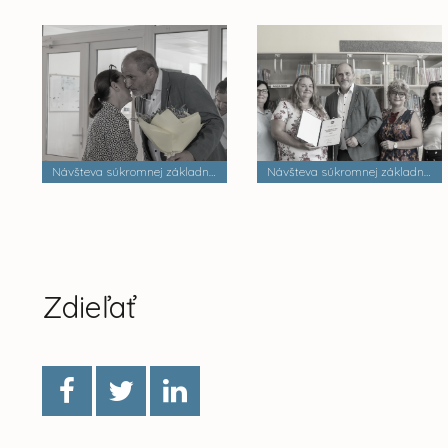
Návšteva súkromnej základnej školy Dobrá škola n.o.
Návšteva súkromnej základnej školy Palackého
Zdieľať