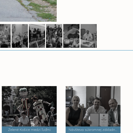
Zelené Košice medzi ľuďmi
Návšteva súkromnej základnej umeleckej školy Zádielska