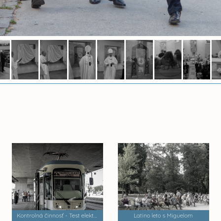
Kontrolná činnosť - Test električiek a trate MET 2
Latino leto s Miguelom