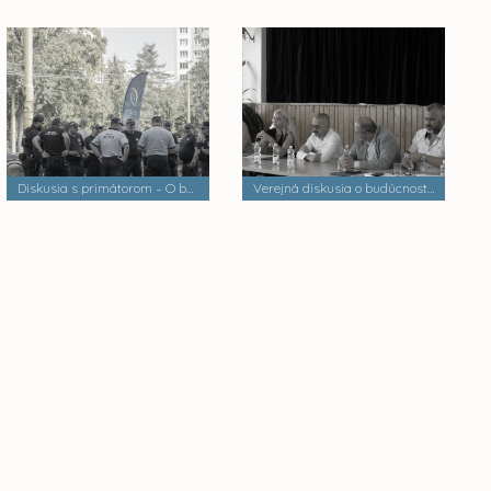
Diskusia s primátorom – O bezpečnosti a verejnom poriadku
Verejná diskusia o budúcnosti mestských častí