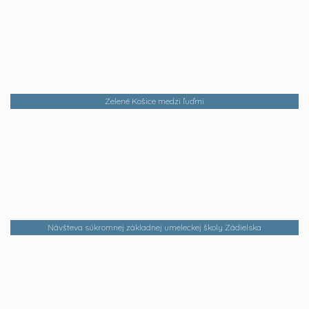
Zelené Košice medzi ľuďmi
Návšteva súkromnej základnej umeleckej školy Zádielska