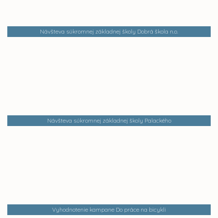
Návšteva súkromnej základnej školy Dobrá škola n.o.
Návšteva súkromnej základnej školy Palackého
Vyhodnotenie kampane Do práce na bicykli