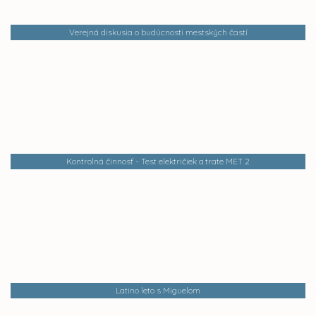
Verejná diskusia o budúcnosti mestských častí
Kontrolná činnosť - Test električiek a trate MET 2
Latino leto s Miguelom