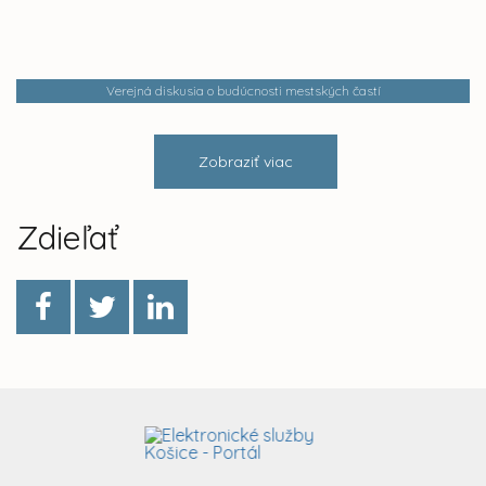
Verejná diskusia o budúcnosti mestských častí
Zobraziť viac
Zdieľať