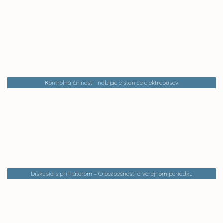
Kontrolná činnosť - nabíjacie stanice elektrobusov
Diskusia s primátorom – O bezpečnosti a verejnom poriadku