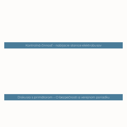
Kontrolná činnosť - nabíjacie stanice elektrobusov
Diskusia s primátorom – O bezpečnosti a verejnom poriadku