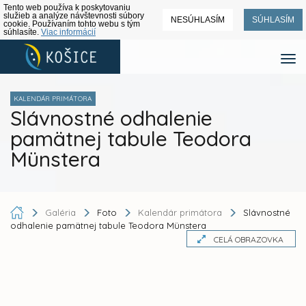
Tento web používa k poskytovaniu
služieb a analýze návštevnosti súbory
NESÚHLASÍM
SÚHLASÍM
cookie. Používaním tohto webu s tým
súhlasíte.
Viac informácií
KALENDÁR PRIMÁTORA
Slávnostné odhalenie
pamätnej tabule Teodora
Münstera
Galéria
Foto
Kalendár primátora
Slávnostné
odhalenie pamätnej tabule Teodora Münstera
CELÁ OBRAZOVKA