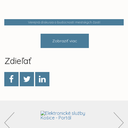
Verejná diskusia o budúcnosti mestských častí
Zobraziť viac
Zdieľať