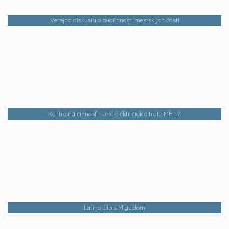
Verejná diskusia o budúcnosti mestských častí
Kontrolná činnosť - Test električiek a trate MET 2
Latino leto s Miguelom