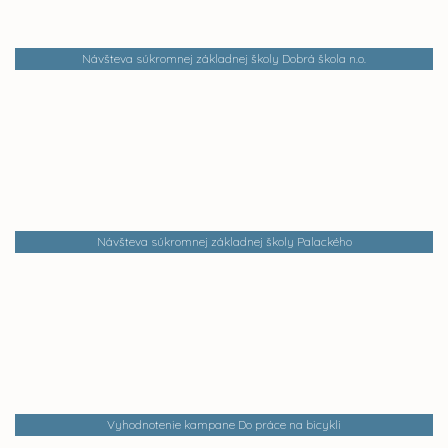
Návšteva súkromnej základnej školy Dobrá škola n.o.
Návšteva súkromnej základnej školy Palackého
Vyhodnotenie kampane Do práce na bicykli