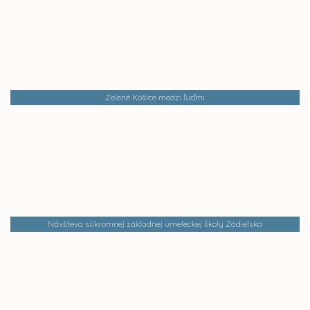
Zelené Košice medzi ľuďmi
Návšteva súkromnej základnej umeleckej školy Zádielska