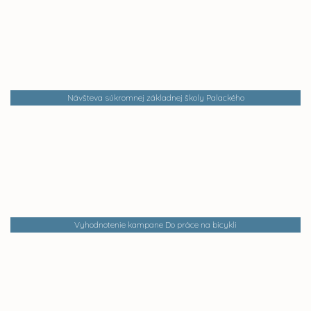
Návšteva súkromnej základnej školy Palackého
Vyhodnotenie kampane Do práce na bicykli