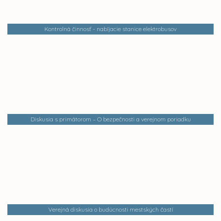
Kontrolná činnosť - nabíjacie stanice elektrobusov
Diskusia s primátorom – O bezpečnosti a verejnom poriadku
Verejná diskusia o budúcnosti mestských častí