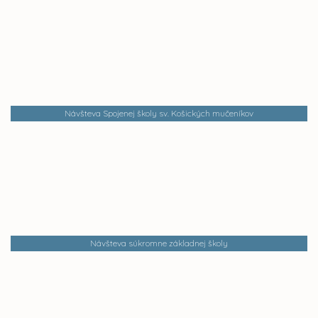
Návšteva Spojenej školy sv. Košických mučeníkov
Návšteva súkromne základnej školy