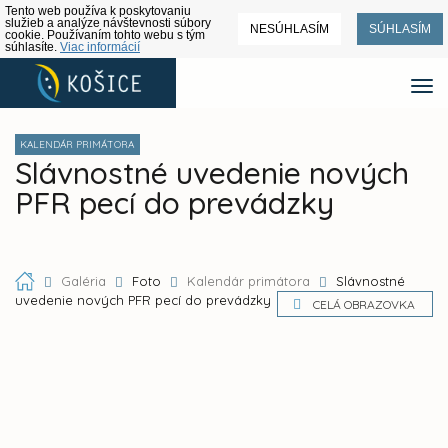
Tento web používa k poskytovaniu
služieb a analýze návštevnosti súbory
NESÚHLASÍM
SÚHLASÍM
cookie. Používaním tohto webu s tým
súhlasíte.
Viac informácií
KALENDÁR PRIMÁTORA
Slávnostné uvedenie nových
PFR pecí do prevádzky
Galéria
Foto
Kalendár primátora
Slávnostné
uvedenie nových PFR pecí do prevádzky
CELÁ OBRAZOVKA