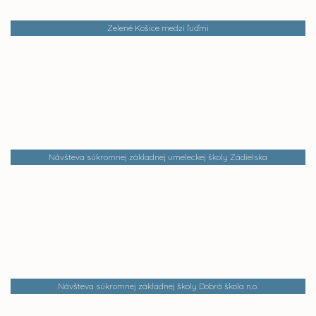
Zelené Košice medzi ľuďmi
Návšteva súkromnej základnej umeleckej školy Zádielska
Návšteva súkromnej základnej školy Dobrá škola n.o.