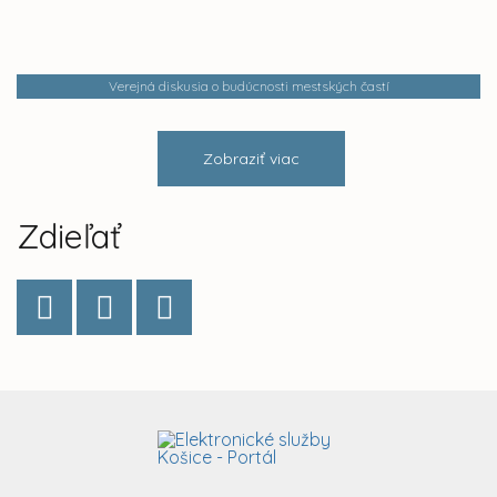
Verejná diskusia o budúcnosti mestských častí
Zobraziť viac
Zdieľať