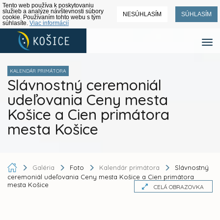
Tento web používa k poskytovaniu
služieb a analýze návštevnosti súbory
NESÚHLASÍM
SÚHLASÍM
cookie. Používaním tohto webu s tým
súhlasíte.
Viac informácií
KALENDÁR PRIMÁTORA
Slávnostný ceremoniál
udeľovania Ceny mesta
Košice a Cien primátora
mesta Košice
Galéria
Foto
Kalendár primátora
Slávnostný
ceremoniál udeľovania Ceny mesta Košice a Cien primátora
mesta Košice
CELÁ OBRAZOVKA