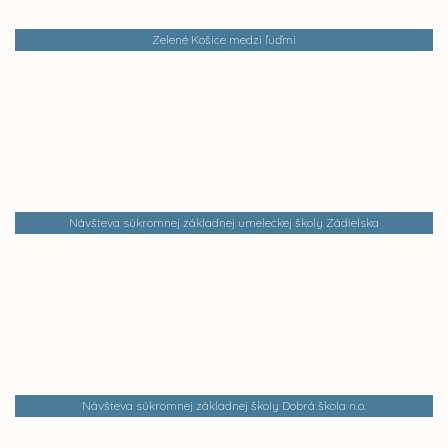
Zelené Košice medzi ľuďmi
Návšteva súkromnej základnej umeleckej školy Zádielska
Návšteva súkromnej základnej školy Dobrá škola n.o.