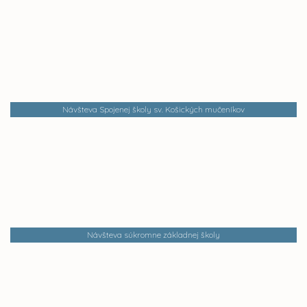
Návšteva Spojenej školy sv. Košických mučeníkov
Návšteva súkromne základnej školy