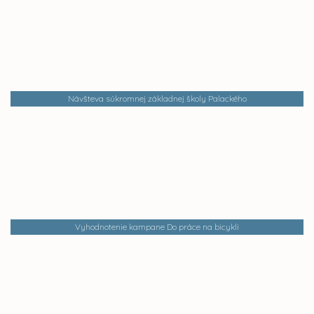
Návšteva súkromnej základnej školy Palackého
Vyhodnotenie kampane Do práce na bicykli