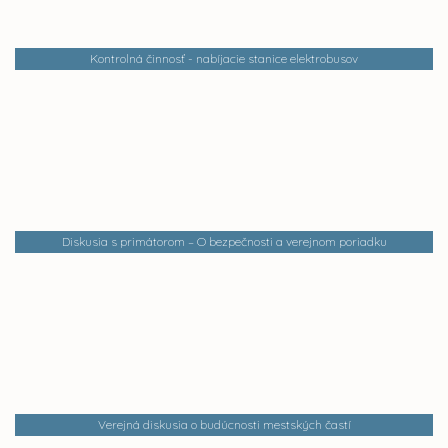
Kontrolná činnosť - nabíjacie stanice elektrobusov
Diskusia s primátorom – O bezpečnosti a verejnom poriadku
Verejná diskusia o budúcnosti mestských častí