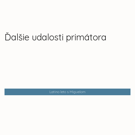
Ďalšie udalosti primátora
Latino leto s Miguelom