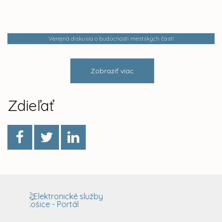
Verejná diskusia o budúcnosti mestských častí
Zobraziť viac
Zdieľať