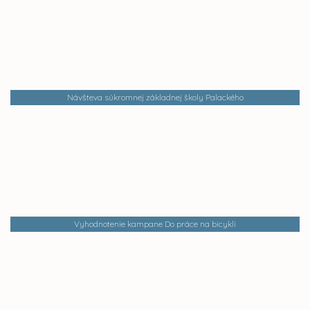
Návšteva súkromnej základnej školy Palackého
Vyhodnotenie kampane Do práce na bicykli