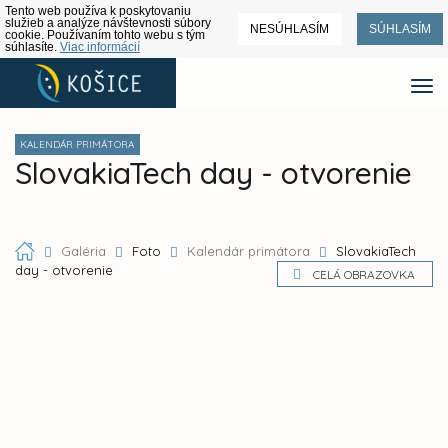
Tento web používa k poskytovaniu
služieb a analýze návštevnosti súbory
NESÚHLASÍM
SÚHLASÍM
cookie. Používaním tohto webu s tým
súhlasíte.
Viac informácií
KALENDÁR PRIMÁTORA
SlovakiaTech day - otvorenie
Galéria
Foto
Kalendár primátora
SlovakiaTech
day - otvorenie
CELÁ OBRAZOVKA