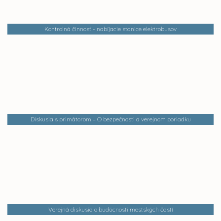
Kontrolná činnosť - nabíjacie stanice elektrobusov
Diskusia s primátorom – O bezpečnosti a verejnom poriadku
Verejná diskusia o budúcnosti mestských častí