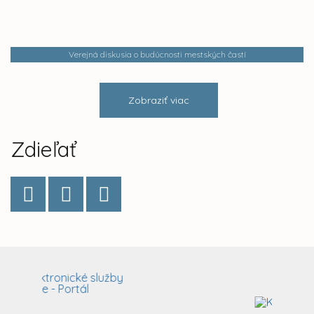
Verejná diskusia o budúcnosti mestských častí
Zobraziť viac
Zdieľať