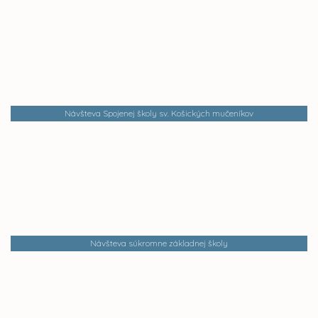
Návšteva Spojenej školy sv. Košických mučeníkov
Návšteva súkromne základnej školy