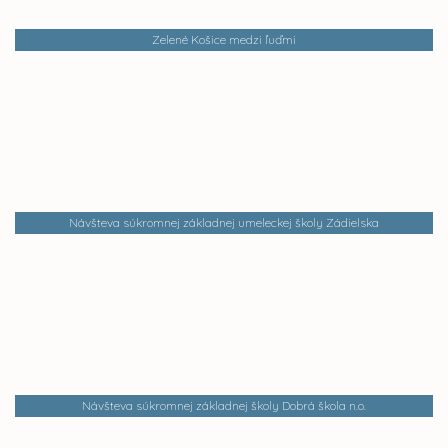
Zelené Košice medzi ľuďmi
Návšteva súkromnej základnej umeleckej školy Zádielska
Návšteva súkromnej základnej školy Dobrá škola n.o.