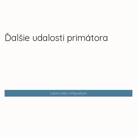
Ďalšie udalosti primátora
Latino leto s Miguelom