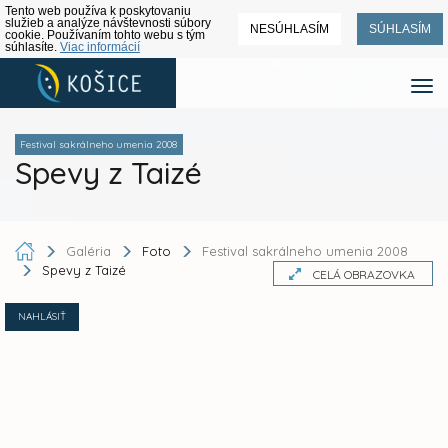
Tento web používa k poskytovaniu
služieb a analýze návštevnosti súbory
NESÚHLASÍM
SÚHLASÍM
cookie. Používaním tohto webu s tým
súhlasíte.
Viac informácií
Festival sakrálneho umenia 2008
Spevy z Taizé
Galéria
Foto
Festival sakrálneho umenia 2008
Spevy z Taizé
CELÁ OBRAZOVKA
NAHLÁSIŤ