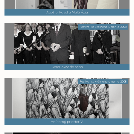
Apoštol Pavol a Malá Ázia
Festival sakrálneho umenia 2008
Ikona-okno do neba
Festival sakrálneho umenia 2008
Vnútorný priestor V.