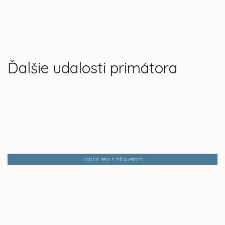
Ďalšie udalosti primátora
Latino leto s Miguelom