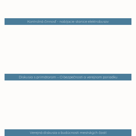
Kontrolná činnosť - nabíjacie stanice elektrobusov
Diskusia s primátorom – O bezpečnosti a verejnom poriadku
Verejná diskusia o budúcnosti mestských častí