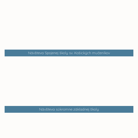
Návšteva Spojenej školy sv. Košických mučeníkov
Návšteva súkromne základnej školy