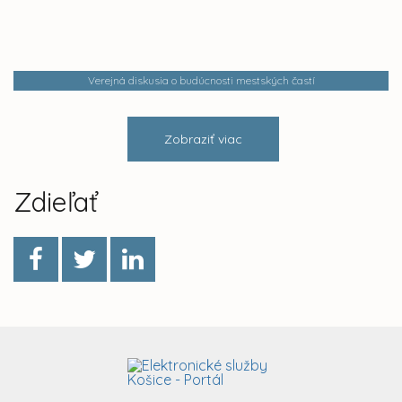
Verejná diskusia o budúcnosti mestských častí
Zobraziť viac
Zdieľať