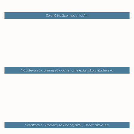
Zelené Košice medzi ľuďmi
Návšteva súkromnej základnej umeleckej školy Zádielska
Návšteva súkromnej základnej školy Dobrá škola n.o.