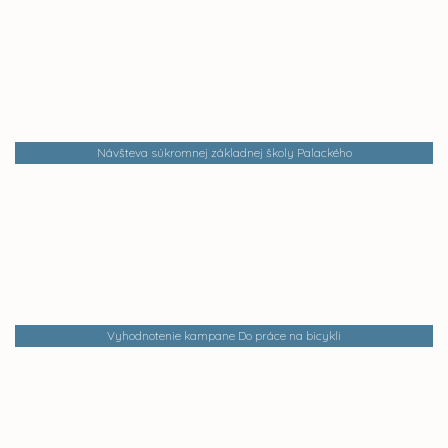
Návšteva súkromnej základnej školy Palackého
Vyhodnotenie kampane Do práce na bicykli