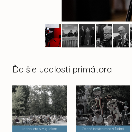
Ďalšie udalosti primátora
Latino leto s Miguelom
Zelené Košice medzi ľuďmi