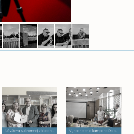
Návšteva súkromnej základnej školy Palackého
Vyhodnotenie kampane Do práce na bicykli