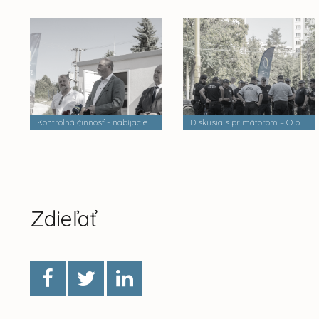
Kontrolná činnosť - nabíjacie stanice elektrobusov
Diskusia s primátorom – O bezpečnosti a verejnom poriadku
Zdieľať