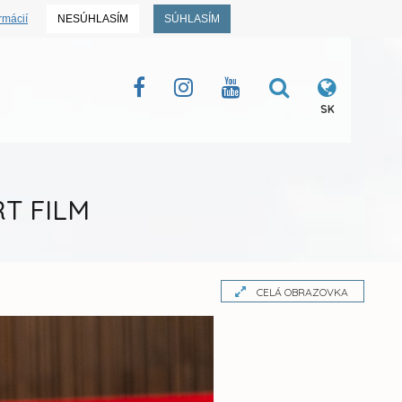
rmácií
NESÚHLASÍM
SÚHLASÍM
SK
RT FILM
CELÁ OBRAZOVKA