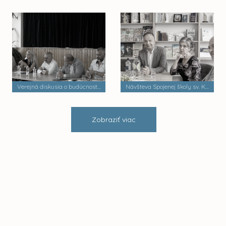
Verejná diskusia o budúcnosti mestských častí
Návšteva Spojenej školy sv. Košických mučeníkov
Zobraziť viac