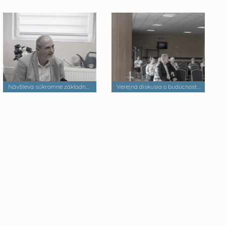
Návšteva súkromne základnej školy
Verejná diskusia o budúcnosti mestských častí