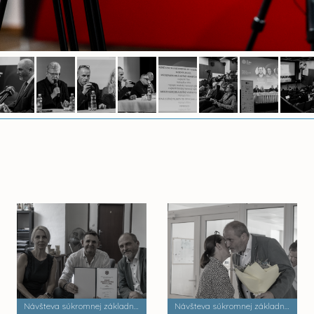
Návšteva súkromnej základnej umeleckej školy Zádielska
Návšteva súkromnej základnej školy Dobrá škola n.o.