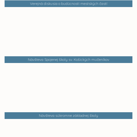
Verejná diskusia o budúcnosti mestských častí
Návšteva Spojenej školy sv. Košických mučeníkov
Návšteva súkromne základnej školy