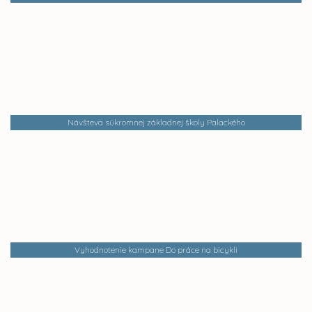
Návšteva súkromnej základnej školy Palackého
Vyhodnotenie kampane Do práce na bicykli