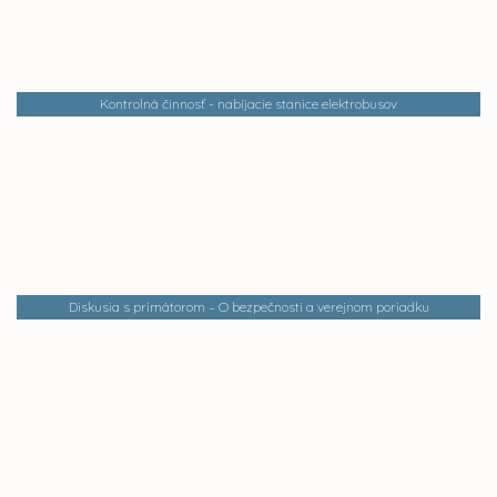
Kontrolná činnosť - nabíjacie stanice elektrobusov
Diskusia s primátorom – O bezpečnosti a verejnom poriadku