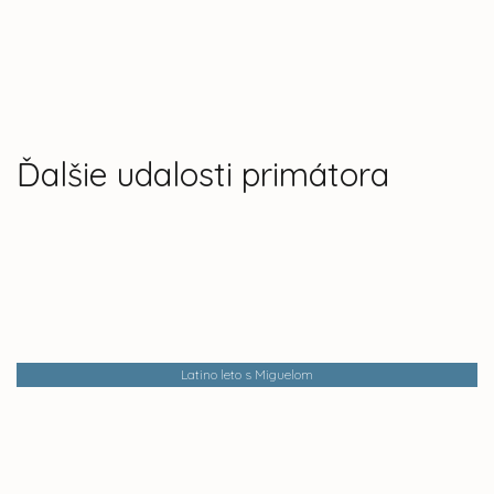
Ďalšie udalosti primátora
Latino leto s Miguelom