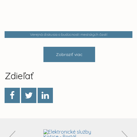
Verejná diskusia o budúcnosti mestských častí
Zobraziť viac
Zdieľať