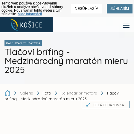
Tento web používa k poskytovaniu
služieb a analýze návštevnosti súbory
NESÚHLASÍM
SÚHLASÍM
cookie. Používaním tohto webu s tým
súhlasíte.
Viac informácií
KALENDÁR PRIMÁTORA
Tlačoví brífing -
Medzinárodný maratón mieru
2025
Galéria
Foto
Kalendár primátora
Tlačoví
brífing - Medzinárodný maratón mieru 2025
CELÁ OBRAZOVKA