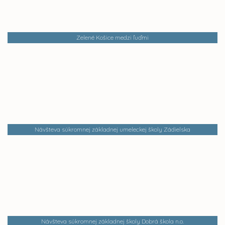
Zelené Košice medzi ľuďmi
Návšteva súkromnej základnej umeleckej školy Zádielska
Návšteva súkromnej základnej školy Dobrá škola n.o.