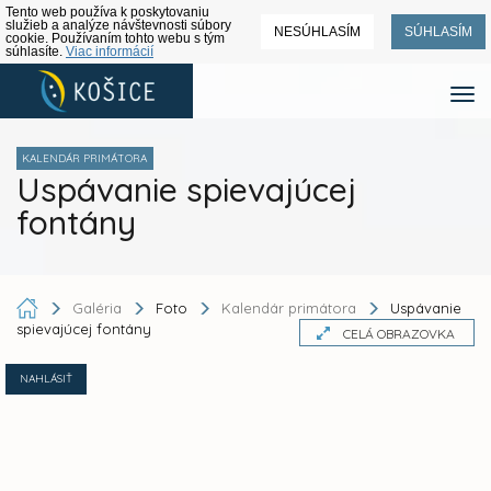
Tento web používa k poskytovaniu
služieb a analýze návštevnosti súbory
NESÚHLASÍM
SÚHLASÍM
cookie. Používaním tohto webu s tým
súhlasíte.
Viac informácií
KALENDÁR PRIMÁTORA
Uspávanie spievajúcej
fontány
Galéria
Foto
Kalendár primátora
Uspávanie
spievajúcej fontány
CELÁ OBRAZOVKA
NAHLÁSIŤ