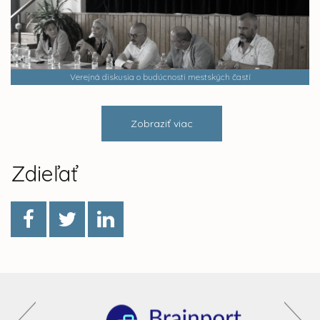
Verejná diskusia o budúcnosti mestských častí
Zobraziť viac
Zdieľať