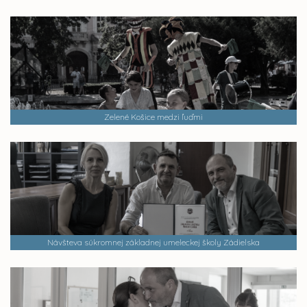
Zelené Košice medzi ľuďmi
Návšteva súkromnej základnej umeleckej školy Zádielska