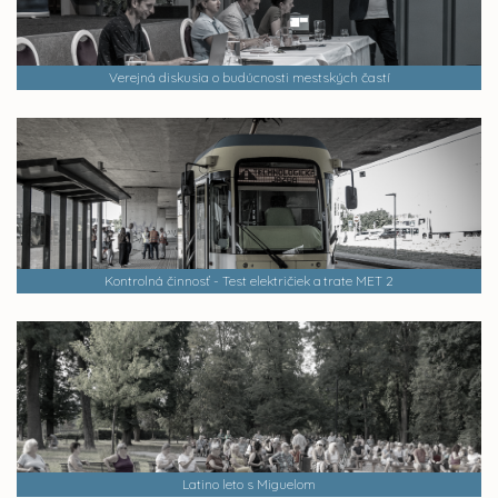
Verejná diskusia o budúcnosti mestských častí
Kontrolná činnosť - Test električiek a trate MET 2
Latino leto s Miguelom