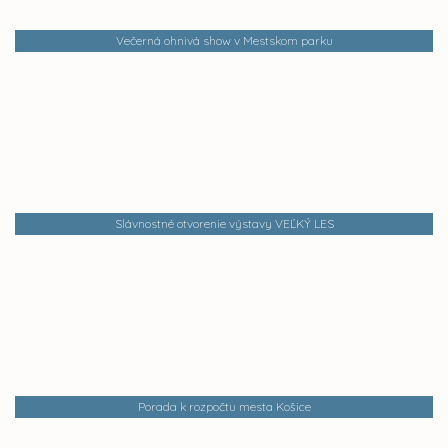
Večerná ohnivá show v Mestskom parku
Slávnostné otvorenie výstavy VEĽKÝ LES
Porada k rozpočtu mesta Košice