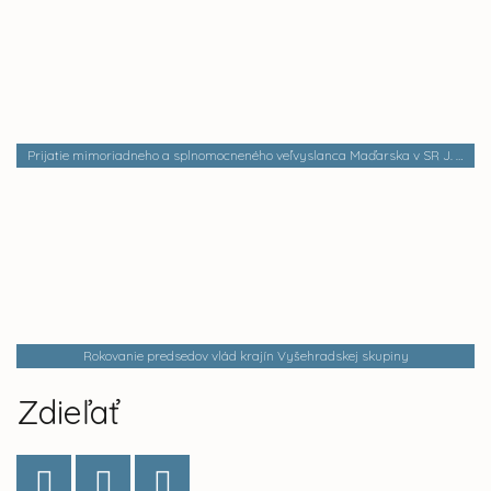
Prijatie mimoriadneho a splnomocneného veľvyslanca Maďarska v SR J. E. Csaba Balogha a generálnej konzulky Maďarska v SR Dr. Ágoty Hetey
Rokovanie predsedov vlád krajín Vyšehradskej skupiny
Zdieľať