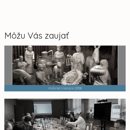
Môžu Vás zaujať
Košické Vianoce 2008