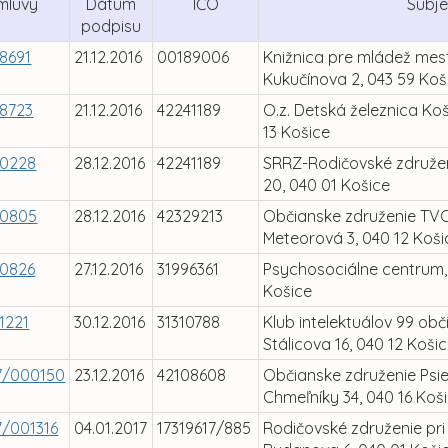
zmluvy
Dátum
IČO
Subje
podpisu
8691
21.12.2016
00189006
Knižnica pre mládež mes
Kukučínova 2, 043 59 Koš
8723
21.12.2016
42241189
O.z. Detská železnica Koš
13 Košice
90228
28.12.2016
42241189
SRRZ-Rodičovské združen
20, 040 01 Košice
90805
28.12.2016
42329213
Občianske združenie TV
Meteorová 3, 040 12 Koši
90826
27.12.2016
31996361
Psychosociálne centrum, 
Košice
1221
30.12.2016
31310788
Klub intelektuálov 99 obč
Stálicova 16, 040 12 Koši
7/000150
23.12.2016
42108608
Občianske združenie Psie
Chmeľníky 34, 040 16 Koš
/001316
04.01.2017
17319617/885
Rodičovské združenie pri