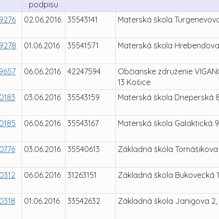
podpisu
9276
02.06.2016
35543141
Materská škola Turgenevova
9278
01.06.2016
35541571
Materská škola Hrebendova 
9657
06.06.2016
42247594
Občianske združenie VIGANČ
13 Košice
0183
03.06.2016
35543159
Materská škola Dneperská 8
0185
06.06.2016
35543167
Materská škola Galaktická 9
0776
03.06.2016
35540613
Základná škola Tomášikova 
0312
06.06.2016
31263151
Základná škola Bukovecká 1
0318
01.06.2016
33542632
Základná škola Janigova 2,