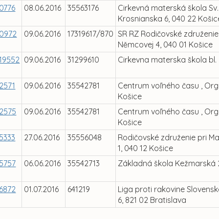
0776
08.06.2016
35563176
Cirkevná materská škola Sv
Krosnianska 6, 040 22 Košic
0972
09.06.2016
17319617/870
SR RZ Rodičovské združenie 
Němcovej 4, 040 01 Košice
19552
09.06.2016
31299610
Cirkevna materska škola bl.
2571
09.06.2016
35542781
Centrum voľného času , Org
Košice
2575
09.06.2016
35542781
Centrum voľného času , Org
Košice
5333
27.06.2016
35556048
Rodičovské združenie pri Ma
1, 040 12 Košice
5757
06.06.2016
35542713
Základná škola Kežmarská 2
6872
01.07.2016
641219
Liga proti rakovine Slovensk
6, 821 02 Bratislava