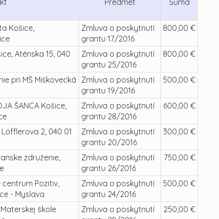
kt
Predmet
Suma
ta Košice,
Zmluva o poskytnutí
800,00 €
ice
grantu 17/2016
ice, Aténska 15, 040
Zmluva o poskytnutí
800,00 €
grantu 25/2016
ie pri MŠ Miškovecká
Zmluva o poskytnutí
500,00 €
grantu 19/2016
OJA ŠANCA Košice,
Zmluva o poskytnutí
600,00 €
ce
grantu 28/2016
Löfflerova 2, 040 01
Zmluva o poskytnutí
300,00 €
grantu 20/2016
ianske združenie,
Zmluva o poskytnutí
750,00 €
ce
grantu 26/2016
 centrum Pozitiv,
Zmluva o poskytnutí
500,00 €
ice - Myslava
grantu 24/2016
 Materskej škole
Zmluva o poskytnutí
250,00 €