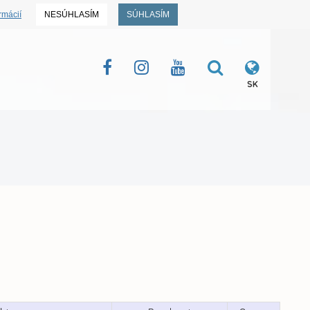
rmácií
NESÚHLASÍM
SÚHLASÍM
SK