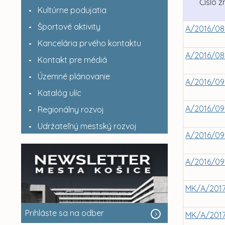
Číslo 
Kultúrne podujatia
Športové aktivity
A/2016/08
Kancelária prvého kontaktu
A/2016/08
Kontakt pre médiá
Územné plánovanie
A/2016/0
Katalóg ulíc
A/2016/0
Regionálny rozvoj
Udržateľný mestský rozvoj
A/2016/0
A/2016/09
MK/A/201
Prihláste sa na odber
MK/A/2017