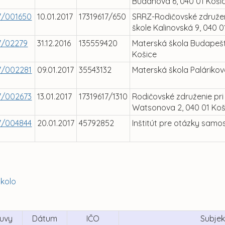
Budanova 6, 040 01 Koši
7/001650
10.01.2017
17319617/650
SRRZ-Rodičovské združen
škole Kalinovská 9, 040 0
7/02279
31.12.2016
135559420
Materská škola Budapešti
Košice
7/002281
09.01.2017
35543132
Materská škola Palárikov
7/002673
13.01.2017
17319617/1310
Rodičovské združenie pri
Watsonova 2, 040 01 Koš
7/004844
20.01.2017
45792852
Inštitút pre otázky samo
. kolo
luvy
Dátum
IČO
Subjek