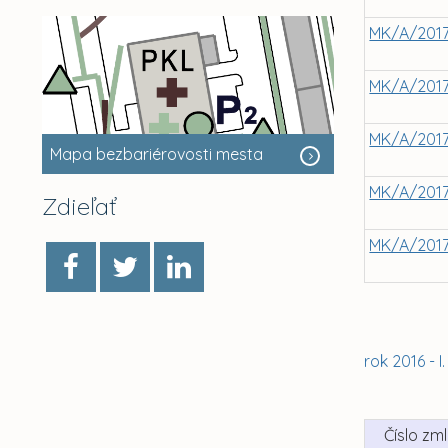
MK/A/201
MK/A/201
MK/A/201
Mapa bezbariérovosti mesta
MK/A/201
Zdieľať
MK/A/201
rok 2016 - I
Číslo zm